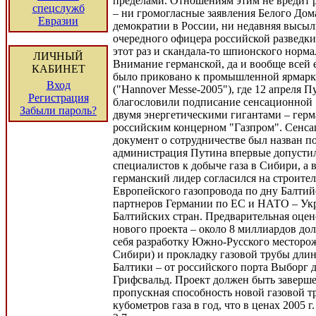
пределами. Отношениям этим не вредит 
спецслужб
– ни громогласные заявления Белого Дом
Евразии
демократии в России, ни недавняя высыл
очередного офицера российской разведки.
этот раз и скандала-то шпионского норма
ЛИЧНЫЙ
Внимание германской, да и вообще всей 
КАБИНЕТ
было приковано к промышленной ярмарк
Вход
("Hannover Messe-2005"), где 12 апреля 
Регистрация
благословили подписание сенсационной 
Забыли пароль?
двумя энергетическими гигантами – гер
российским концерном "Газпром". Сенс
документ о сотрудничестве был назван по
администрация Путина впервые допусти
специалистов к добыче газа в Сибири, а 
германский лидер согласился на строител
Европейского газопровода по дну Балтийс
партнеров Германии по ЕС и НАТО – Ук
Балтийских стран. Предварительная оцен
нового проекта – около 8 миллиардов до
себя разработку Южно-Русского месторо
Сибири) и прокладку газовой трубы длин
Балтики – от российского порта Выборг 
Грифсвальд. Проект должен быть завершен
пропускная способность новой газовой тр
кубометров газа в год, что в ценах 2005 г.