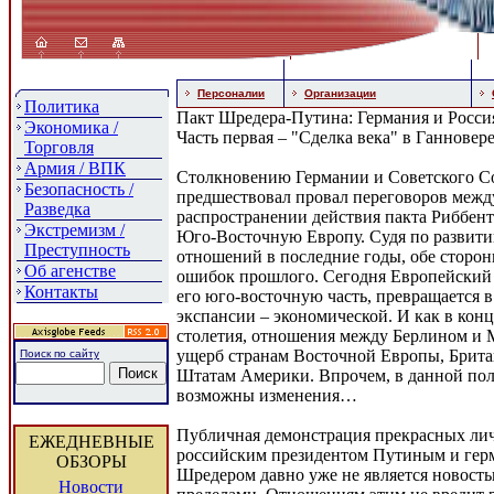
Персоналии
Организации
Политика
Пакт Шредера-Путина: Германия и Росси
Экономика /
Часть первая – "Сделка века" в Ганновер
Торговля
Армия / ВПК
Столкновению Германии и Советского Со
Безопасность /
предшествовал провал переговоров межд
Разведка
распространении действия пакта Риббен
Экстремизм /
Юго-Восточную Европу. Судя по развит
Преступность
отношений в последние годы, обе сторон
Об агенстве
ошибок прошлого. Сегодня Европейский 
Контакты
его юго-восточную часть, превращается в
экспансии – экономической. И как в кон
столетия, отношения между Берлином и 
ущерб странам Восточной Европы, Брит
Поиск по сайту
Штатам Америки. Впрочем, в данной по
возможны изменения…
Публичная демонстрация прекрасных л
ЕЖЕДНЕВНЫЕ
российским президентом Путиным и гер
ОБЗОРЫ
Шредером давно уже не является новостью
Новости