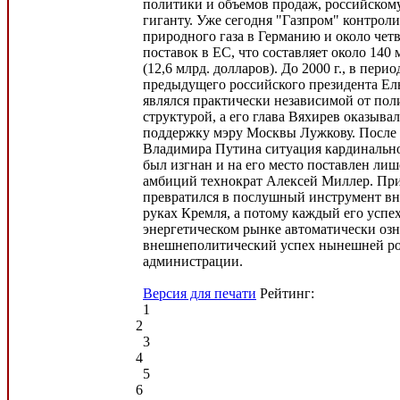
политики и объемов продаж, российском
гиганту. Уже сегодня "Газпром" контрол
природного газа в Германию и около четв
поставок в ЕС, что составляет около 140 
(12,6 млрд. долларов). До 2000 г., в пери
предыдущего российского президента Ел
являлся практически независимой от пол
структурой, а его глава Вяхирев оказыв
поддержку мэру Москвы Лужкову. После 
Владимира Путина ситуация кардинально
был изгнан и на его место поставлен л
амбиций технократ Алексей Миллер. При
превратился в послушный инструмент в
руках Кремля, а потому каждый его успе
энергетическом рынке автоматически озн
внешнеполитический успех нынешней р
администрации.
Версия для печати
Рейтинг:
1
2
3
4
5
6