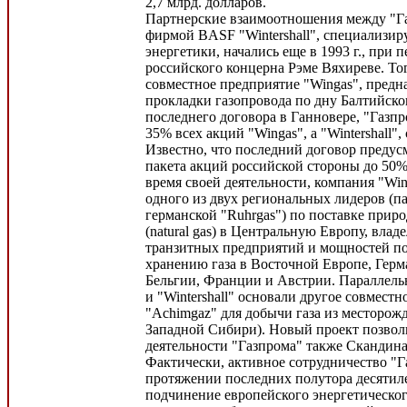
2,7 млрд. долларов.
Партнерские взаимоотношения между "Г
фирмой BASF "Wintershall", специализир
энергетики, начались еще в 1993 г., при 
российского концерна Рэме Вяхиреве. Тог
совместное предприятие "Wingas", предн
прокладки газопровода по дну Балтийско
последнего договора в Ганновере, "Газп
35% всех акций "Wingas", а "Wintershall"
Известно, что последний договор предус
пакета акций российской стороны до 50%
время своей деятельности, компания "Win
одного из двух региональных лидеров (п
германской "Ruhrgas") по поставке приро
(natural gas) в Центральную Европу, вла
транзитных предприятий и мощностей по
хранению газа в Восточной Европе, Гер
Бельгии, Франции и Австрии. Параллельно
и "Wintershall" основали другое совмест
"Achimgaz" для добычи газа из месторож
Западной Сибири). Новый проект позвол
деятельности "Газпрома" также Скандина
Фактически, активное сотрудничество "
протяжении последних полутора десятиле
подчинение европейского энергетическог