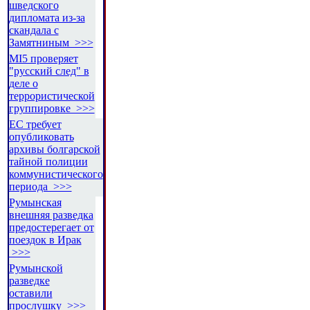
шведского
дипломата из-за
скандала с
Замятниным >>>
MI5 проверяет
"русский след" в
деле о
террористической
группировке >>>
ЕС требует
опубликовать
архивы болгарской
тайной полиции
коммунистического
периода >>>
Румынская
внешняя разведка
предостерегает от
поездок в Ирак
>>>
Румынской
разведке
оставили
прослушку >>>