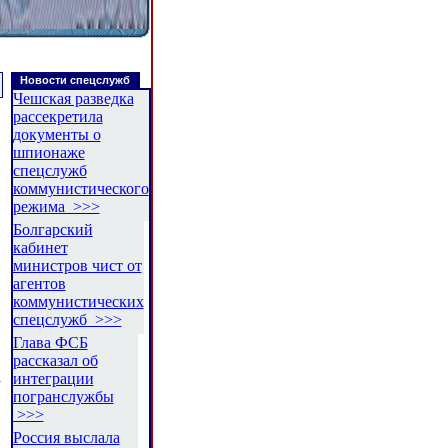
Новости спецслужб
Чешская разведка
рассекретила
документы о
шпионаже
спецслужб
коммунистического
режима >>>
Болгарский
кабинет
министров чист от
агентов
коммунистических
спецслужб >>>
Глава ФСБ
рассказал об
а
интеграции
погранслужбы
>>>
Россия выслала