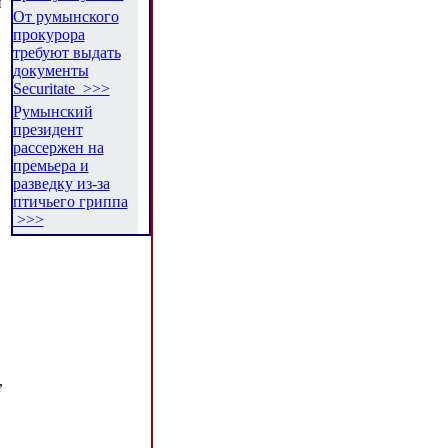
й
От румынского
прокурора
требуют выдать
документы
Securitate >>>
Румынский
президент
рассержен на
премьера и
разведку из-за
птичьего гриппа
>>>
,