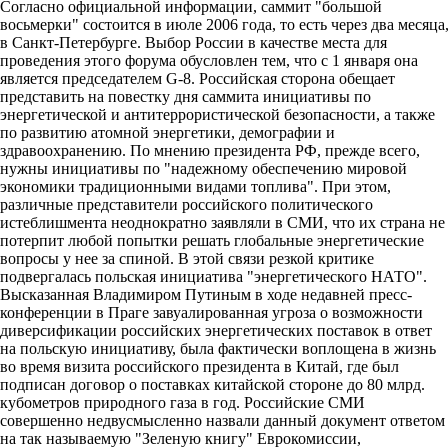
Согласно официальной информации, саммит "большой
восьмерки" состоится в июле 2006 года, то есть через два месяца
в Санкт-Петербурге. Выбор России в качестве места для
проведения этого форума обусловлен тем, что с 1 января она
является председателем G-8. Российская сторона обещает
представить на повестку дня саммита инициативы по
энергетической и антитеррористической безопасности, а также
по развитию атомной энергетики, демографии и
здравоохранению. По мнению президента РФ, прежде всего,
нужны инициативы по "надежному обеспечению мировой
экономики традиционными видами топлива". При этом,
различные представители российского политического
истеблишмента неоднократно заявляли в СМИ, что их страна не
потерпит любой попытки решать глобальные энергетические
вопросы у нее за спиной. В этой связи резкой критике
подвергалась польская инициатива "энергетического НАТО".
Высказанная Владимиром Путиным в ходе недавней пресс-
конференции в Праге завуалированная угроза о возможности
диверсификации российских энергетических поставок в ответ
на польскую инициативу, была фактически воплощена в жизнь
во время визита российского президента в Китай, где был
подписан договор о поставках китайской стороне до 80 млрд.
кубометров природного газа в год. Российские СМИ
совершенно недвусмысленно назвали данный документ ответом
на так называемую "Зеленую книгу" Еврокомиссии,