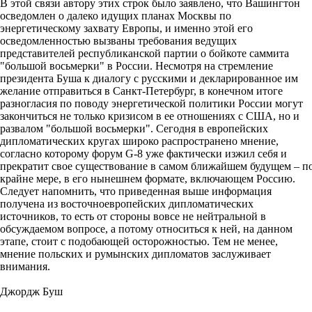
В этой связи автору этих строк было заявлено, что Вашингтон
осведомлен о далеко идущих планах Москвы по
энергетическому захвату Европы, и именно этой его
осведомленностью вызваны требования ведущих
представителей республиканской партии о бойкоте саммита
"большой восьмерки" в России. Несмотря на стремление
президента Буша к диалогу с русскими и декларированное им
желание отправиться в Санкт-Петербург, в конечном итоге
разногласия по поводу энергетической политики России могут
закончиться не только кризисом в ее отношениях с США, но и
развалом "большой восьмерки". Сегодня в европейских
дипломатических кругах широко распространено мнение,
согласно которому форум G-8 уже фактически изжил себя и
прекратит свое существование в самом ближайшем будущем – п
крайне мере, в его нынешнем формате, включающем Россию.
Следует напомнить, что приведенная выше информация
получена из восточноевропейских дипломатических
источников, то есть от стороны вовсе не нейтральной в
обсуждаемом вопросе, а потому относиться к ней, на данном
этапе, стоит с подобающей осторожностью. Тем не менее,
мнение польских и румынских дипломатов заслуживает
внимания.
Джордж Буш