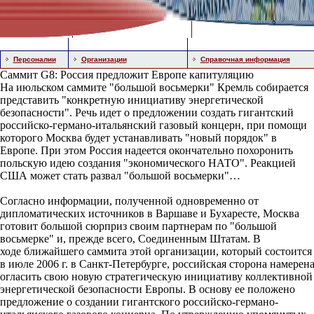
Персоналии
Организации
Справочная информация
Саммит G8: Россия предложит Европе капитуляцию
На июльском саммите "большой восьмерки" Кремль собирается
представить "конкретную инициативу энергетической
безопасности". Речь идет о предложении создать гигантский
российско-германо-итальянский газовый концерн, при помощи
которого Москва будет устанавливать "новый порядок" в
Европе. При этом Россия надеется окончательно похоронить
польскую идею создания "экономического НАТО". Реакцией
США может стать развал "большой восьмерки"…
Согласно информации, полученной одновременно от
дипломатических источников в Варшаве и Бухаресте, Москва
готовит большой сюрприз своим партнерам по "большой
восьмерке" и, прежде всего, Соединенным Штатам. В
ходе ближайшего саммита этой организации, который состоится
в июле 2006 г. в Санкт-Петербурге, российская сторона намерен
огласить свою новую стратегическую инициативу коллективной
энергетической безопасности Европы. В основу ее положено
предложение о создании гигантского российско-германо-