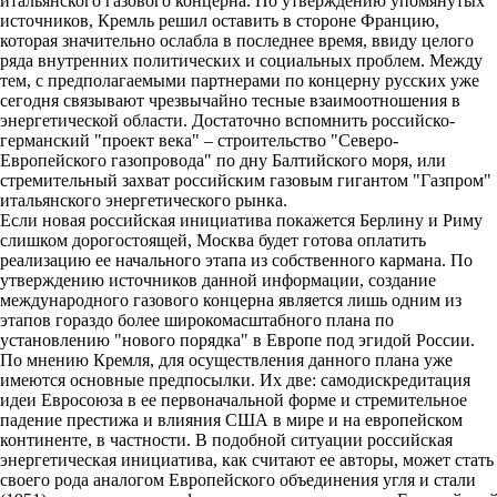
итальянского газового концерна. По утверждению упомянутых
источников, Кремль решил оставить в стороне Францию,
которая значительно ослабла в последнее время, ввиду целого
ряда внутренних политических и социальных проблем. Между
тем, с предполагаемыми партнерами по концерну русских уже
сегодня связывают чрезвычайно тесные взаимоотношения в
энергетической области. Достаточно вспомнить российско-
германский "проект века" – строительство "Северо-
Европейского газопровода" по дну Балтийского моря, или
стремительный захват российским газовым гигантом "Газпром"
итальянского энергетического рынка.
Если новая российская инициатива покажется Берлину и Риму
слишком дорогостоящей, Москва будет готова оплатить
реализацию ее начального этапа из собственного кармана. По
утверждению источников данной информации, создание
международного газового концерна является лишь одним из
этапов гораздо более широкомасштабного плана по
установлению "нового порядка" в Европе под эгидой России.
По мнению Кремля, для осуществления данного плана уже
имеются основные предпосылки. Их две: самодискредитация
идеи Евросоюза в ее первоначальной форме и стремительное
падение престижа и влияния США в мире и на европейском
континенте, в частности. В подобной ситуации российская
энергетическая инициатива, как считают ее авторы, может стать
своего рода аналогом Европейского объединения угля и стали