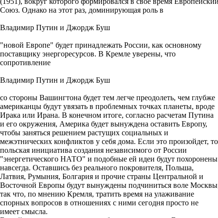
(1951), вокруг которого формировался в свое время Европейски
Союз. Однако на этот раз, доминирующая роль в
Владимир Путин и Джордж Буш
"новой Европе" будет принадлежать России, как основному
поставщику энергоресурсов. В Кремле уверены, что
сопротивление
Владимир Путин и Джордж Буш
со стороны Вашингтона будет тем легче преодолеть, чем глубже
американцы будут увязать в проблемных точках планеты, вроде
Ирака или Ирана. В конечном итоге, согласно расчетам Путина
и его окружения, Америка будет вынуждена оставить Европу,
чтобы заняться решением растущих социальных и
межэтнических конфликтов у себя дома. Если это произойдет, то
польская инициатива создания независимого от России
"энергетического НАТО" и подобные ей идеи будут похоронены
навсегда. Оставшись без реального покровителя, Польша,
Латвия, Румыния, Болгария и прочие страны Центральной и
Восточной Европы будут вынуждены подчиниться воле Москвы
так что, по мнению Кремля, тратить время на улаживание
спорных вопросов в отношениях с ними сегодня просто не
имеет смысла.