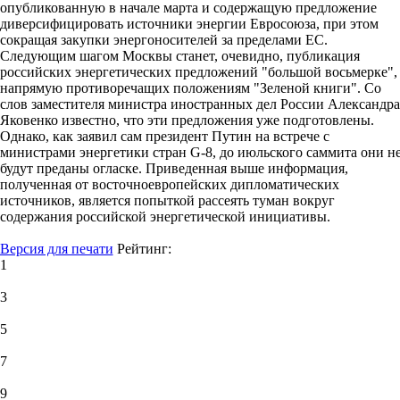
опубликованную в начале марта и содержащую предложение
диверсифицировать источники энергии Евросоюза, при этом
сокращая закупки энергоносителей за пределами ЕС.
Следующим шагом Москвы станет, очевидно, публикация
российских энергетических предложений "большой восьмерке",
напрямую противоречащих положениям "Зеленой книги". Со
слов заместителя министра иностранных дел России Александра
Яковенко известно, что эти предложения уже подготовлены.
Однако, как заявил сам президент Путин на встрече с
министрами энергетики стран G-8, до июльского саммита они н
будут преданы огласке. Приведенная выше информация,
полученная от восточноевропейских дипломатических
источников, является попыткой рассеять туман вокруг
содержания российской энергетической инициативы.
Версия для печати
Рейтинг:
1
3
5
7
9