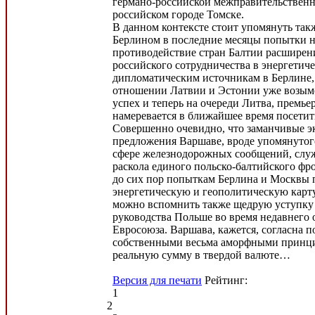
германо-российской межправительственн
российском городе Томске.
В данном контексте стоит упомянуть та
Берлином в последние месяцы попытки н
противодействие стран Балтии расширен
российского сотрудничества в энергетиче
дипломатическим источникам в Берлине,
отношении Латвии и Эстонии уже возым
успех и теперь на очереди Литва, премье
намеревается в ближайшее время посетит
Совершенно очевидно, что заманчивые э
предложения Варшаве, вроде упомянутог
сфере железнодорожных сообщений, служ
раскола единого польско-балтийского фр
до сих пор попыткам Берлина и Москвы 
энергетическую и геополитическую карту
можно вспомнить также щедрую уступку
руководства Польше во время недавнего
Евросоюза. Варшава, кажется, согласна п
собственными весьма аморфными принци
реальную сумму в твердой валюте…
Версия для печати
Рейтинг:
1
2