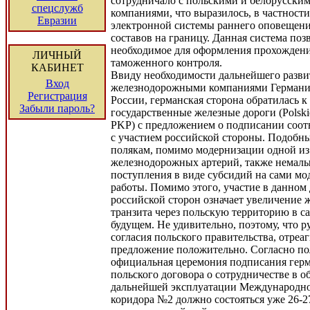
сотрудничало с польскими и белорусск
спецслужб
компаниями, что выразилось, в частности
Евразии
электронной системы раннего оповещени
составов на границу. Данная система поз
необходимое для оформления прохождени
ЛИЧНЫЙ
таможенного контроля.
КАБИНЕТ
Ввиду необходимости дальнейшего разви
Вход
железнодорожными компаниями Германии
Регистрация
России, германская сторона обратилась 
Забыли пароль?
государственные железные дороги (Polski
PKP) с предложением о подписании соот
с участием российской стороны. Подобны
полякам, помимо модернизации одной из
железнодорожных артерий, также немал
поступления в виде субсидий на сами м
работы. Помимо этого, участие в данном
российской сторон означает увеличение
транзита через польскую территорию в 
будущем. Не удивительно, поэтому, что р
согласия польского правительства, отреа
предложение положительно. Согласно п
официальная церемония подписания герм
польского договора о сотрудничестве в 
дальнейшей эксплуатации Международно
коридора №2 должно состояться уже 26-27