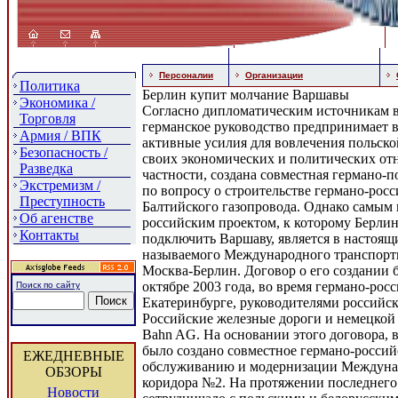
Персоналии
Организации
Политика
Берлин купит молчание Варшавы
Экономика /
Согласно дипломатическим источникам в
Торговля
германское руководство предпринимает в
Армия / ВПК
активные усилия для вовлечения польско
Безопасность /
своих экономических и политических отн
Разведка
частности, создана совместная германо-п
Экстремизм /
по вопросу о строительстве германо-росс
Преступность
Балтийского газопровода. Однако самым
Об агенстве
российским проектом, к которому Берлин
Контакты
подключить Варшаву, является в настоящ
называемого Международного транспорт
Москва-Берлин. Договор о его создании 
октябре 2003 года, во время германо-рос
Поиск по сайту
Екатеринбурге, руководителями российс
Российские железные дороги и немецкой
Bahn AG. На основании этого договора, в
было создано совместное германо-россий
ЕЖЕДНЕВНЫЕ
обслуживанию и модернизации Междуна
ОБЗОРЫ
коридора №2. На протяжении последнего
Новости