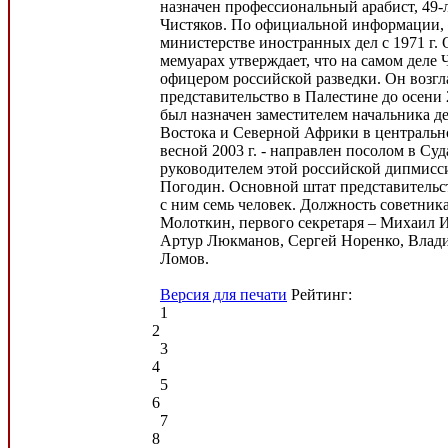
назначен профессиональный арабист, 49-
Чистяков. По официальной информации, 
министерстве иностранных дел с 1971 г.
мемуарах утверждает, что на самом деле 
офицером российской разведки. Он возгл
представительство в Палестине до осени 2
был назначен заместителем начальника д
Востока и Северной Африки в центральн
весной 2003 г. - направлен посолом в Суд
руководителем этой российской дипмисс
Погодин. Основной штат представительс
с ним семь человек. Должность советник
Молоткин, первого секретаря – Михаил И
Артур Люкманов, Сергей Норенко, Влад
Ломов.
Версия для печати
Рейтинг:
1
2
3
4
5
6
7
8