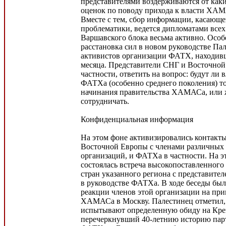
представителями воздерживаются от как
оценок по поводу прихода к власти ХА
Вместе с тем, сбор информации, касающ
проблематики, ведется дипломатами всех
Варшавского блока весьма активно. Особ
расстановка сил в новом руководстве Па
активистов организации ФАТХ, находивш
месяца. Представители СНГ и Восточной
частности, ответить на вопрос: будут ли 
ФАТХа (особенно среднего поколения) т
начинания правительства ХАМАСа, или ж
сотрудничать.
Конфиденциальная информация
На этом фоне активизировались контакт
Восточной Европы с членами различных
организаций, и ФАТХа в частности. На э
состоялась встреча высокопоставленного
стран указанного региона с представител
в руководстве ФАТХа. В ходе беседы был
реакции членов этой организации на пр
ХАМАСа в Москву. Палестинец отметил, 
испытывают определенную обиду на Крем
перечеркнувший 40-летнию историю пар