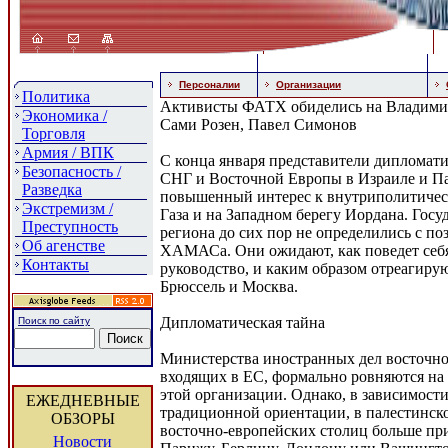
Персоналии
Организации
Политика
Активисты ФАТХ обиделись на Владими
Экономика /
Сами Розен, Павел Симонов
Торговля
Армия / ВПК
С конца января представители дипломати
Безопасность /
СНГ и Восточной Европы в Израиле и П
Разведка
повышенный интерес к внутриполитическ
Экстремизм /
Газа и на Западном берегу Иордана. Госу
Преступность
региона до сих пор не определились с п
Об агенстве
ХАМАСа. Они ожидают, как поведет себя
Контакты
руководство, и каким образом отреагиру
Брюссель и Москва.
Дипломатическая тайна
Поиск по сайту
Министерства иностранных дел восточно
входящих в ЕС, формально ровняются н
этой организации. Однако, в зависимости
ЕЖЕДНЕВНЫЕ
традиционной ориентации, в палестинско
ОБЗОРЫ
восточно-европейских столиц больше пр
Новости