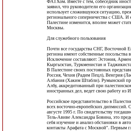
ФАТХом. Вместе с тем, собеседник инос
заявил, что руководители его организаци
использует сложившуюся ситуацию, прежд
регионального соперничества с США. И 
Палестине изменится, вполне может стат
Москвы.
Для служебного пользования
Почти все государства СНГ, Восточной Е
региона имеют собственные посольства в
Исключение составляют: Эстония, Армен
Кыргызстан, Туркменистан и Таджикиста
В Палестине своих постоянных представ
Россия, Чехия (Радим Пецл), Венгрия (Ла
Албания (Хаким Штабли). Румынский пр
Албу, аккредитованный при палестинско
иностранных дел, ведет свою работу из 
Российское представительство в Палестин
всех восточно-европейских дипмиссий. 
августе 1995 г. По свидетельству тогдашн
Тель-Авиве Александра Бовина, это предс
себя изучение и анализ обстановки в авт
контакты Арафата с Москвой". Первым 