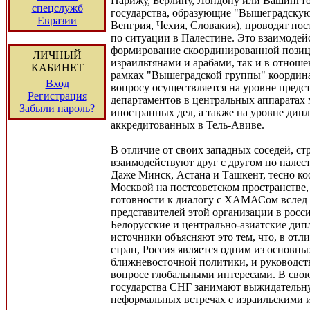
Парижу, Берлину, Лондону или Вашингто
спецслужб
государства, образующие "Вышеградскую
Евразии
Венгрия, Чехия, Словакия), проводят по
по ситуации в Палестине. Это взаимодей
формирование скоординированной позици
ЛИЧНЫЙ
израильтянами и арабами, так и в отноше
КАБИНЕТ
рамках "Вышеградской группы" координ
Вход
вопросу осуществляется на уровне пред
Регистрация
департаментов в центральных аппаратах
Забыли пароль?
иностранных дел, а также на уровне дип
аккредитованных в Тель-Авиве.
В отличие от своих западных соседей, с
взаимодействуют друг с другом по палес
Даже Минск, Астана и Ташкент, тесно к
Москвой на постсоветском пространстве, 
готовности к диалогу с ХАМАСом вслед
представителей этой организации в росс
Белорусские и центрально-азиатские ди
источники объясняют это тем, что, в отл
стран, Россия является одним из основн
ближневосточной политики, и руководств
вопросе глобальными интересами. В свою
государства СНГ занимают выжидательн
неформальных встречах с израильскими 