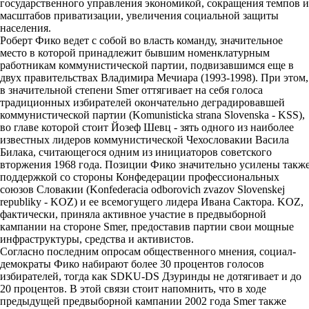
государственного управления экономикой, сокращения темпов и
масштабов приватизации, увеличения социальной защиты
населения.
Роберт Фико ведет с собой во власть команду, значительное
место в которой принадлежит бывшим номенклатурным
работникам коммунистической партии, подвизавшимся еще в
двух правительствах Владимира Мечиара (1993-1998). При этом,
в значительной степени Smer оттягивает на себя голоса
традиционных избирателей окончательно деградировавшей
коммунистической партии (Komunisticka strana Slovenska - KSS),
во главе которой стоит Йозеф Шевц - зять одного из наиболее
известных лидеров коммунистической Чехословакии Васила
Билака, считающегося одним из инициаторов советского
вторжения 1968 года. Позиции Фико значительно усилены такж
поддержкой со стороны Конфедерации профессиональных
союзов Словакии (Konfederacia odborovich zvazov Slovenskej
republiky - KOZ) и ее всемогущего лидера Ивана Сактора. KOZ,
фактически, приняла активное участие в предвыборной
кампании на стороне Smer, предоставив партии свои мощные
инфраструктуры, средства и активистов.
Согласно последним опросам общественного мнения, социал-
демократы Фико набирают более 30 процентов голосов
избирателей, тогда как SDKU-DS Дзуринды не дотягивает и до
20 процентов. В этой связи стоит напомнить, что в ходе
предыдущей предвыборной кампании 2002 года Smer также