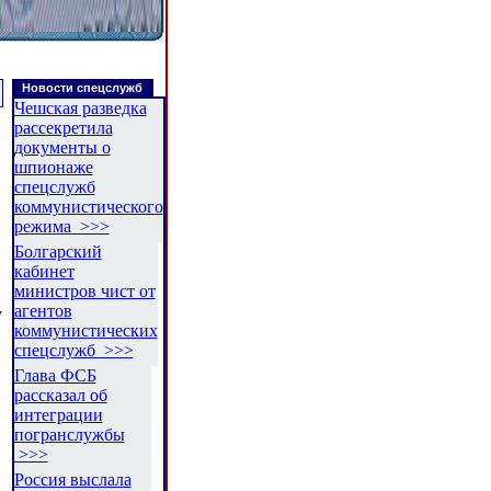
Новости спецслужб
Чешская разведка
рассекретила
документы о
шпионаже
спецслужб
коммунистического
режима >>>
Болгарский
кабинет
министров чист от
агентов
у
коммунистических
спецслужб >>>
Глава ФСБ
рассказал об
интеграции
погранслужбы
>>>
Россия выслала