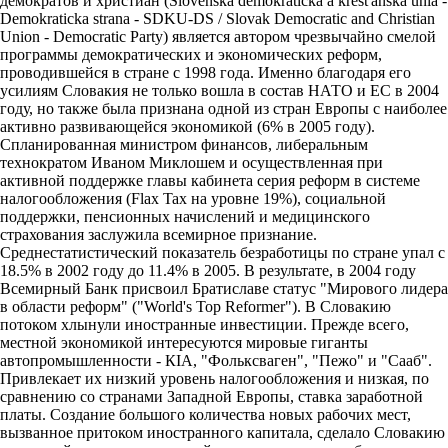
демократов и христиан (Slovenska demokraticka a krest'anska unia -
Demokraticka strana - SDKU-DS / Slovak Democratic and Christian
Union - Democratic Party) является автором чрезвычайно смелой
программы демократических и экономических реформ,
проводившейся в стране с 1998 года. Именно благодаря его
усилиям Словакия не только вошла в состав НАТО и ЕС в 2004
году, но также была признана одной из стран Европы с наиболее
активно развивающейся экономикой (6% в 2005 году).
Спланированная министром финансов, либеральным
технократом Иваном Миклошем и осуществленная при
активной поддержке главы кабинета серия реформ в системе
налогообложения (Flax Tax на уровне 19%), социальной
поддержки, пенсионных начислений и медицинского
страхования заслужила всемирное признание.
Среднестатистический показатель безработицы по стране упал с
18.5% в 2002 году до 11.4% в 2005. В результате, в 2004 году
Всемирный Банк присвоил Братиславе статус "Мирового лидера
в области реформ" ("World's Top Reformer"). В Словакию
потоком хлынули иностранные инвестиции. Прежде всего,
местной экономикой интересуются мировые гиганты
автопромышленности - КIA, "Фольксваген", "Пежо" и "Сааб".
Привлекает их низкий уровень налогообложения и низкая, по
сравнению со странами Западной Европы, ставка заработной
платы. Создание большого количества новых рабочих мест,
вызванное притоком иностранного капитала, сделало Словакию