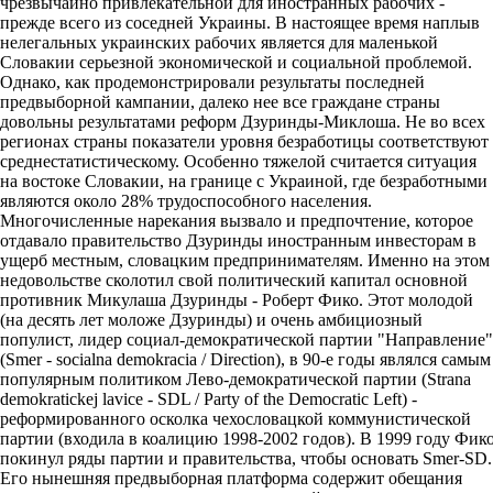
чрезвычайно привлекательной для иностранных рабочих -
прежде всего из соседней Украины. В настоящее время наплыв
нелегальных украинских рабочих является для маленькой
Словакии серьезной экономической и социальной проблемой.
Однако, как продемонстрировали результаты последней
предвыборной кампании, далеко нее все граждане страны
довольны результатами реформ Дзуринды-Миклоша. Не во всех
регионах страны показатели уровня безработицы соответствуют
среднестатистическому. Особенно тяжелой считается ситуация
на востоке Словакии, на границе с Украиной, где безработными
являются около 28% трудоспособного населения.
Многочисленные нарекания вызвало и предпочтение, которое
отдавало правительство Дзуринды иностранным инвесторам в
ущерб местным, словацким предпринимателям. Именно на этом
недовольстве сколотил свой политический капитал основной
противник Микулаша Дзуринды - Роберт Фико. Этот молодой
(на десять лет моложе Дзуринды) и очень амбициозный
популист, лидер социал-демократической партии "Направление"
(Smer - socialna demokracia / Direction), в 90-е годы являлся самым
популярным политиком Лево-демократической партии (Strana
demokratickej lavice - SDL / Party of the Democratic Left) -
реформированного осколка чехословацкой коммунистической
партии (входила в коалицию 1998-2002 годов). В 1999 году Фик
покинул ряды партии и правительства, чтобы основать Smer-SD.
Его нынешняя предвыборная платформа содержит обещания