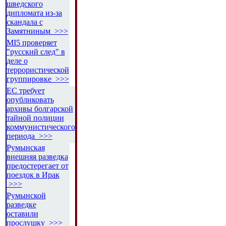
шведского
дипломата из-за
скандала с
Замятниным >>>
MI5 проверяет
"русский след" в
деле о
террористической
группировке >>>
ЕС требует
опубликовать
архивы болгарской
тайной полиции
коммунистического
периода >>>
Румынская
внешняя разведка
предостерегает от
поездок в Ирак
>>>
Румынской
разведке
оставили
прослушку >>>