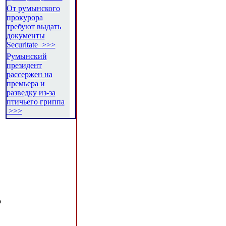
От румынского
прокурора
требуют выдать
документы
Securitate >>>
Румынский
президент
рассержен на
премьера и
разведку из-за
птичьего гриппа
>>>
о