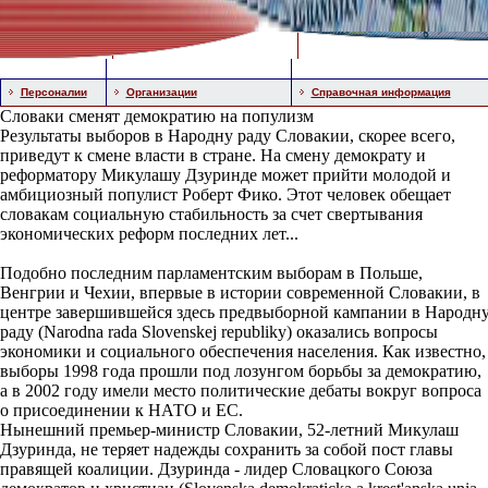
Персоналии
Организации
Справочная информация
Словаки сменят демократию на популизм
Результаты выборов в Народну раду Словакии, скорее всего,
приведут к смене власти в стране. На смену демократу и
реформатору Микулашу Дзуринде может прийти молодой и
амбициозный популист Роберт Фико. Этот человек обещает
словакам социальную стабильность за счет свертывания
экономических реформ последних лет...
Подобно последним парламентским выборам в Польше,
Венгрии и Чехии, впервые в истории современной Словакии, в
центре завершившейся здесь предвыборной кампании в Народн
раду (Narodna rada Slovenskej republiky) оказались вопросы
экономики и социального обеспечения населения. Как известно,
выборы 1998 года прошли под лозунгом борьбы за демократию,
а в 2002 году имели место политические дебаты вокруг вопроса
о присоединении к НАТО и ЕС.
Нынешний премьер-министр Словакии, 52-летний Микулаш
Дзуринда, не теряет надежды сохранить за собой пост главы
правящей коалиции. Дзуринда - лидер Словацкого Союза