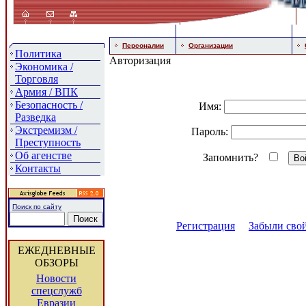
Персоналии
Организации
Политика
Авторизация
Экономика /
Торговля
Армия / ВПК
Безопасность /
Имя:
Разведка
Экстремизм /
Пароль:
Преступность
Об агенстве
Запомнить?
Контакты
Поиск по сайту
Регистрация
Забыли свой
ЕЖЕДНЕВНЫЕ
ОБЗОРЫ
Новости
спецслужб
Евразии