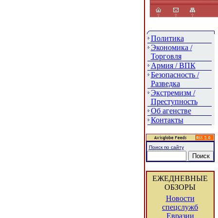
Политика
Экономика /
Торговля
Армия / ВПК
Безопасность /
Разведка
Экстремизм /
Преступность
Об агенстве
Контакты
Поиск по сайту
ЕЖЕДНЕВНЫЕ
ОБЗОРЫ
Новости
спецслужб
Евразии