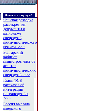
Новости спецслужб
Чешская разведка
рассекретила
документы о
шпионаже
спецслужб
коммунистического
режима >>>
Болгарский
кабинет
министров чист от
агентов
коммунистических
спецслужб >>>
Глава ФСБ
рассказал об
интеграции
погранслужбы
>>>
Россия выслала
шведского