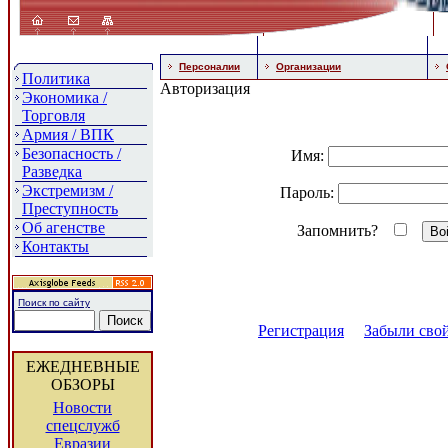
Персоналии
Организации
Политика
Авторизация
Экономика /
Торговля
Армия / ВПК
Безопасность /
Имя:
Разведка
Экстремизм /
Пароль:
Преступность
Об агенстве
Запомнить?
Контакты
Поиск по сайту
Регистрация
Забыли свой
ЕЖЕДНЕВНЫЕ
ОБЗОРЫ
Новости
спецслужб
Евразии