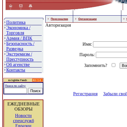
Персоналии
Организации
Политика
Авторизация
Экономика /
Торговля
Армия / ВПК
Безопасность /
Имя:
Разведка
Экстремизм /
Пароль:
Преступность
Об агенстве
Запомнить?
Контакты
Поиск по сайту
Регистрация
Забыли свой
ЕЖЕДНЕВНЫЕ
ОБЗОРЫ
Новости
спецслужб
Евразии