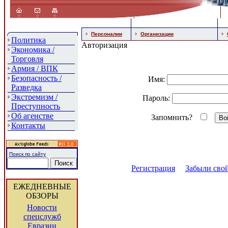
Персоналии
Организации
Политика
Авторизация
Экономика /
Торговля
Армия / ВПК
Безопасность /
Имя:
Разведка
Экстремизм /
Пароль:
Преступность
Об агенстве
Запомнить?
Контакты
Поиск по сайту
Регистрация
Забыли свой
ЕЖЕДНЕВНЫЕ
ОБЗОРЫ
Новости
спецслужб
Евразии