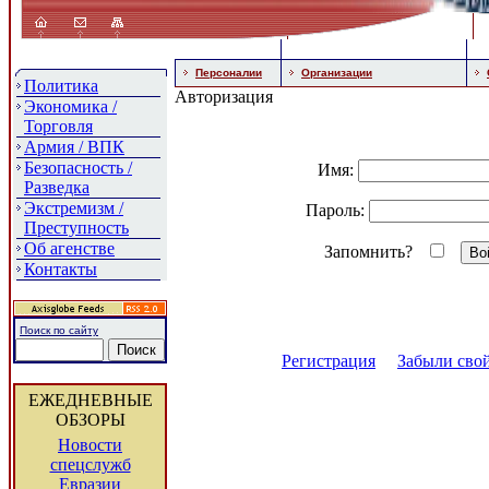
Персоналии
Организации
Политика
Авторизация
Экономика /
Торговля
Армия / ВПК
Безопасность /
Имя:
Разведка
Экстремизм /
Пароль:
Преступность
Об агенстве
Запомнить?
Контакты
Поиск по сайту
Регистрация
Забыли свой
ЕЖЕДНЕВНЫЕ
ОБЗОРЫ
Новости
спецслужб
Евразии