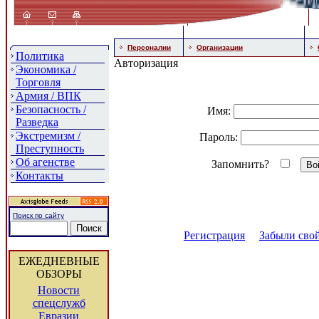
Персоналии
Организации
Политика
Авторизация
Экономика /
Торговля
Армия / ВПК
Безопасность /
Имя:
Разведка
Экстремизм /
Пароль:
Преступность
Об агенстве
Запомнить?
Контакты
Поиск по сайту
Регистрация
Забыли свой
ЕЖЕДНЕВНЫЕ
ОБЗОРЫ
Новости
спецслужб
Евразии