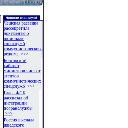
Новости спецслужб
Чешская разведка
рассекретила
документы о
шпионаже
спецслужб
коммунистического
режима >>>
Болгарский
кабинет
министров чист от
агентов
коммунистических
спецслужб >>>
Глава ФСБ
рассказал об
интеграции
погранслужбы
>>>
Россия выслала
шведского