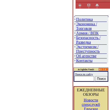
Политика
Экономика /
Торговля
Армия / ВПК
Безопасность /
Разведка
Экстремизм /
Преступность
Об агенстве
Контакты
Поиск по сайту
ЕЖЕДНЕВНЫЕ
ОБЗОРЫ
Новости
спецслужб
Евразии