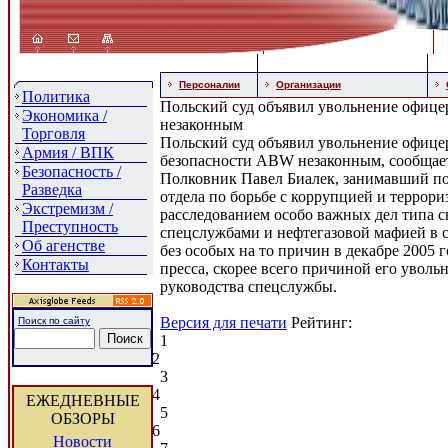
Персоналии
Организации
Политика
Польский суд объявил увольнение офице
Экономика /
незаконным
Торговля
Польский суд объявил увольнение офице
Армия / ВПК
безопасности ABW незаконным, сообщает 
Безопасность /
Полковник Павел Биалек, занимавший по
Разведка
отдела по борьбе с коррупцией и террори
Экстремизм /
расследованием особо важных дел типа с
Преступность
спецслужбами и нефтегазовой мафией в с
Об агенстве
без особых на то причин в декабре 2005 
Контакты
пресса, скорее всего причиной его уволь
руководства спецслужбы.
Версия для печати
Рейтинг:
Поиск по сайту
1
2
3
4
ЕЖЕДНЕВНЫЕ
5
ОБЗОРЫ
6
Новости