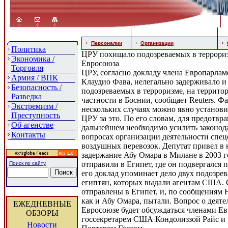
Персоналии
Организации
Политика
ЦРУ похищало подозреваемых в террориз
Экономика /
Евросоюза
Торговля
ЦРУ, согласно докладу члена Европарла
Армия / ВПК
Клаудио Фава, нелегально задерживало и
Безопасность /
подозреваемых в терроризме, на террито
Разведка
частности в Боснии, сообщает Reuters. Фа
Экстремизм /
нескольких случаях можно явно установи
Преступность
ЦРУ за это. По его словам, для предотв
Об агенстве
дальнейшем необходимо усилить законод
Контакты
вопросах организации деятельности спе
воздушных перевозок. Депутат привел в 
задержание Абу Омара в Милане в 2003 го
отправили в Египет, где он подвергался 
Поиск по сайту
его доклад упоминает дело двух подозре
египтян, которых выдали агентам США.
отправлены в Египет, и, по сообщениям H
как и Абу Омара, пытали. Вопрос о деят
ЕЖЕДНЕВНЫЕ
Евросоюзе будет обсуждаться членами Ев
ОБЗОРЫ
госсекретарем США Кондолиззой Райс и
Новости