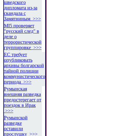
шведского
дипломата из-за
скандала с
Замятниным >>>
MI5 проверяет
"русский след" в
деле о
террористической
группировке >>>
ЕС требует
опубликовать
архивы болгарской
тайной полиции
коммунистического
периода >>>
Румынская
внешняя разведка
предостерегает от
поездок в Ирак
>>>
Румынской
разведке
оставили
прослушку >>>