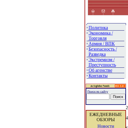
Политика
Экономика /
Торговля
Армия / ВПК
Безопасность /
Разведка
Экстремизм /
Преступность
Об агенстве
Контакты
Поиск по сайту
2
ЕЖЕДНЕВНЫЕ
4
ОБЗОРЫ
Новости