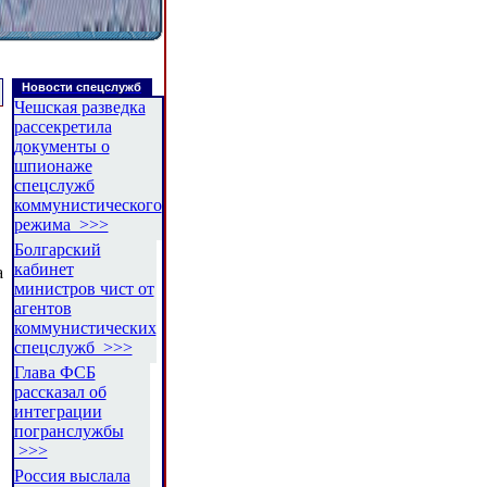
Новости спецслужб
Чешская разведка
рассекретила
документы о
шпионаже
спецслужб
коммунистического
режима >>>
Болгарский
кабинет
а
министров чист от
агентов
коммунистических
спецслужб >>>
Глава ФСБ
рассказал об
интеграции
погранслужбы
>>>
Россия выслала