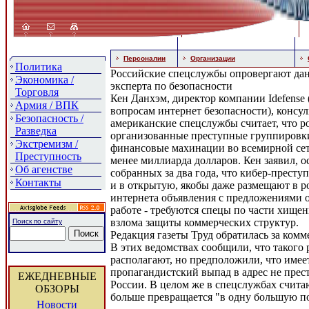
Персоналии
Организации
Политика
Российские спецслужбы опровергают да
Экономика /
эксперта по безопасности
Торговля
Кен Данхэм, директор компании Idefense
Армия / ВПК
вопросам интернет безопасности), конс
Безопасность /
американские спецслужбы считает, что р
Разведка
организованные преступные группировк
Экстремизм /
финансовые махинации во всемирной сет
Преступность
менее миллиарда долларов. Кен заявил, о
Об агенстве
собранных за два года, что кибер-престу
Контакты
и в открытую, якобы даже размещают в р
интернета объявления с предложениями 
работе - требуются спецы по части хище
взлома защиты коммерческих структур.
Поиск по сайту
Редакция газеты Труд обратилась за ком
В этих ведомствах сообщили, что такого
располагают, но предположили, что имее
пропагандистский выпад в адрес не прес
ЕЖЕДНЕВНЫЕ
России. В целом же в спецслужбах считаю
ОБЗОРЫ
больше превращается "в одну большую п
Новости