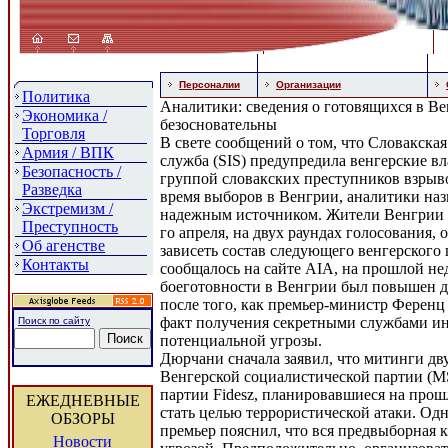
Персоналии
Организации
Политика
Аналитики: сведения о готовящихся в Ве
Экономика /
безосновательны
Торговля
В свете сообщений о том, что Словакская
Армия / ВПК
служба (SIS) предупредила венгерские вл
Безопасность /
группой словакских преступников взрыв
Разведка
время выборов в Венгрии, аналитики наз
Экстремизм /
надежным источником. Жители Венгрии п
Преступность
го апреля, на двух раундах голосования, 
Об агенстве
зависеть состав следующего венгерского 
Контакты
сообщалось на сайте AIA, на прошлой не
боеготовности в Венгрии был повышен д
после того, как премьер-министр Ферен
факт получения секретными службами и
Поиск по сайту
потенциальной угрозы.
Дюрчани сначала заявил, что митинги дв
Венгерской социалистической партии (
партии Fidesz, планировавшиеся на про
ЕЖЕДНЕВНЫЕ
стать целью террористической атаки. Од
ОБЗОРЫ
премьер пояснил, что вся предвыборная 
Новости