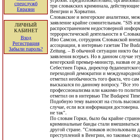
угрозой. Предположительно, организоват
спецслужб
три словакских криминала, действующие
Евразии
Венгрии и Хорватии.
Словакские и венгерские аналитики, меж
заявление крайне сомнительным. "SIS из
ЛИЧНЫЙ
распространением недостоверной инфор
КАБИНЕТ
террористической деятельности в Словаки
Вход
Иво Самсон, сотрудник Словакской вне
Регистрация
ассоциации, в интервью газетам The Budap
Забыли пароль?
Zeitung. – В обычной ситуации никто бы
заявления всерьез. Но в данном случае 
венгерский премьер-министр, назвав ее д
Себестиен Горка, директор будапештског
переходной демократии и международной
отметил необычность того факта, что са
высказался по данному вопросу. "Все это
профессионализма или какими-то полити
отметил он в интервью The Budapest Times
Подобную тему выносят на столь высокий
случае, если вся информация достоверна.
не так".
По словам Горки, было бы крайне странн
криминальные банды стали вмешиваться 
другой стране. "Словаков использовали 
преступлений в Венгрии, но таковые св