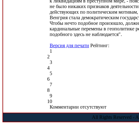
к ликвидациям в преступном мире, - пояс
не было никаких признаков деятельности
действующих по политическим мотивам, с
Венгрия стала демократическим государст
Чтобы нечто подобное произошло, долж
кардинальные перемены в геополитике ре
подобного здесь не наблюдается".
Версия для печати
Рейтинг:
1
2
3
4
5
6
7
8
9
10
Комментарии отсутствуют
All Rights Reserved - 