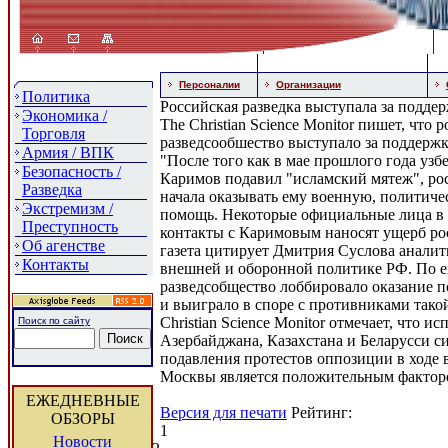
Персоналии
Организации
Политика
Российская разведка выступала за подде
Экономика /
The Christian Science Monitor пишет, что 
Торговля
разведсообшество выступало за поддержк
Армия / ВПК
"После того как в мае прошлого года уз
Безопасность /
Каримов подавил "исламский мятеж", ро
Разведка
начала оказывать ему военную, политич
Экстремизм /
помощь. Некоторые официальные лица в 
Преступность
контакты с Каримовым наносят ущерб ро
Об агенстве
газета цитирует Дмитрия Суслова аналит
Контакты
внешней и оборонной политике РФ. По е
разведсобщество лоббировало оказание 
и выиграло в споре с противниками тако
Christian Science Monitor отмечает, что и
Поиск по сайту
Азербайджана, Казахстана и Беларусси с
подавления протестов оппозиции в ходе 
Москвы является положительным фактор
ЕЖЕДНЕВНЫЕ
Версия для печати
Рейтинг:
ОБЗОРЫ
1
Новости