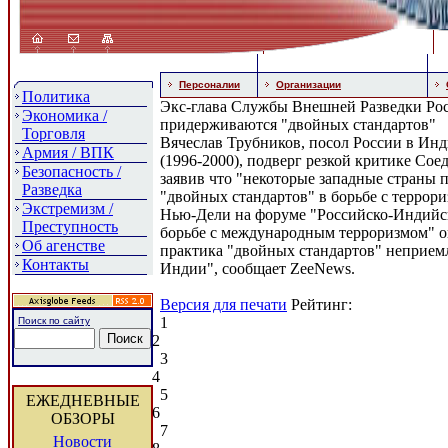
Персоналии
Организации
Политика
Экс-глава Службы Внешней Разведки Рос
Экономика /
придерживаются "двойных стандартов"
Торговля
Вячеслав Трубников, посол России в Инд
Армия / ВПК
(1996-2000), подверг резкой критике Со
Безопасность /
заявив что "некоторые западные страны
Разведка
"двойных стандартов" в борьбе с террор
Экстремизм /
Нью-Дели на форуме "Российско-Индийс
Преступность
борьбе с международным терроризмом" он
Об агенстве
практика "двойных стандартов" неприем
Контакты
Индии", сообщает ZeeNews.
Версия для печати
Рейтинг:
1
Поиск по сайту
2
3
4
5
ЕЖЕДНЕВНЫЕ
6
ОБЗОРЫ
7
Новости