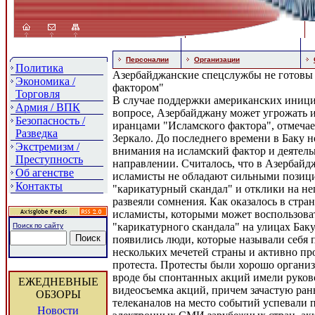
Персоналии
Организации
Политика
Азербайджанские спецслужбы не готовы 
Экономика /
фактором"
Торговля
В случае поддержки американских иници
Армия / ВПК
вопросе, Азербайджану может угрожать 
Безопасность /
иранцами "Исламского фактора", отмечает
Разведка
Зеркало. До последнего времени в Баку 
Экстремизм /
внимания на исламский фактор и деятель
Преступность
направлении. Считалось, что в Азербайд
Об агенстве
исламисты не обладают сильными позиц
Контакты
"карикатурный скандал" и отклики на не
развеяли сомнения. Как оказалось в стра
исламисты, которыми может воспользоват
"карикатурного скандала" на улицах Бак
Поиск по сайту
появились люди, которые называли себя
нескольких мечетей страны и активно п
протеста. Протесты были хорошо органи
вроде бы спонтанных акций имели руков
ЕЖЕДНЕВНЫЕ
видеосъемка акций, причем зачастую ра
ОБЗОРЫ
телеканалов на место событий успевали 
Новости