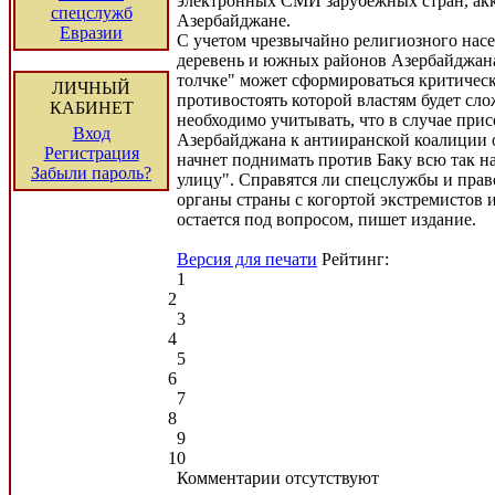
электронных СМИ зарубежных стран, ак
спецслужб
Азербайджане.
Евразии
С учетом чрезвычайно религиозного нас
деревень и южных районов Азербайджан
толчке" может сформироваться критическ
ЛИЧНЫЙ
противостоять которой властям будет сло
КАБИНЕТ
необходимо учитывать, что в случае при
Вход
Азербайджана к антииранской коалиции
Регистрация
начнет поднимать против Баку всю так 
Забыли пароль?
улицу". Справятся ли спецслужбы и пра
органы страны с когортой экстремистов 
остается под вопросом, пишет издание.
Версия для печати
Рейтинг:
1
2
3
4
5
6
7
8
9
10
Комментарии отсутствуют