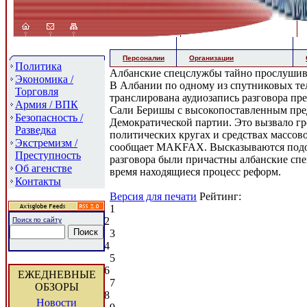
Персоналии
Организации
Политика
Албанские спецслужбы тайно прослушив
Экономика /
В Албании по одному из спутниковых те
Торговля
транслирована аудиозапись разговора пр
Армия / ВПК
Сали Беришы с высокопоставленным пре
Безопасность /
Демократической партии. Это вызвало гр
Разведка
политических кругах и средствах массо
Экстремизм /
сообщает MAKFAX. Высказываются подоз
Преступность
разговора были причастны албанские спе
Об агенстве
время находящиеся процесс реформ.
Контакты
Версия для печати
Рейтинг:
1
2
Поиск по сайту
3
4
5
6
ЕЖЕДНЕВНЫЕ
7
ОБЗОРЫ
8
Новости