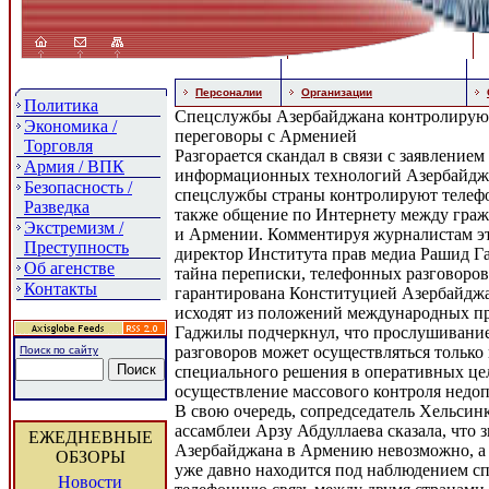
Персоналии
Организации
Политика
Спецслужбы Азербайджана контролирую
Экономика /
переговоры с Арменией
Торговля
Разгорается скандал в связи с заявлением
Армия / ВПК
информационных технологий Азербайджа
Безопасность /
спецслужбы страны контролируют телефо
Разведка
также общение по Интернету между гра
Экстремизм /
и Армении. Комментируя журналистам эт
Преступность
директор Института прав медиа Рашид Г
Об агенстве
тайна переписки, телефонных разговоро
Контакты
гарантирована Конституцией Азербайджа
исходят из положений международных п
Гаджилы подчеркнул, что прослушивани
разговоров может осуществляться только 
Поиск по сайту
специального решения в оперативных це
осуществление массового контроля недо
В свою очередь, сопредседатель Хельсин
ассамблеи Арзу Абдуллаева сказала, что 
ЕЖЕДНЕВНЫЕ
Азербайджана в Армению невозможно, а 
ОБЗОРЫ
уже давно находится под наблюдением с
Новости