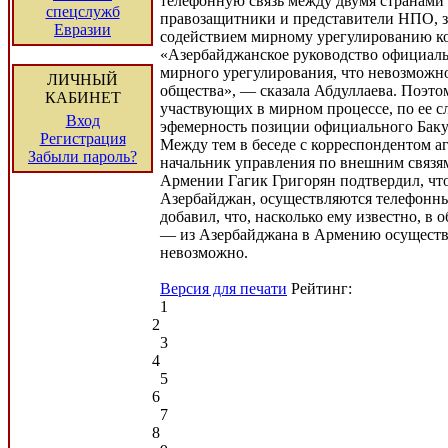
телефонную связь между двумя странам
спецслужб
правозащитники и представители НПО, 
Евразии
содействием мирному урегулированию к
«Азербайджанское руководство официаль
мирного урегулирования, что невозможн
ЛИЧНЫЙ
общества», — сказала Абдуллаева. Поэтом
КАБИНЕТ
участвующих в мирном процессе, по ее с
Вход
эфемерность позиции официального Баку
Регистрация
Между тем в беседе с корреспондентом а
Забыли пароль?
начальник управления по внешним связя
Армении Гагик Григорян подтвердил, чт
Азербайджан, осуществляются телефонны
добавил, что, насколько ему известно, в
— из Азербайджана в Армению осуществ
невозможно.
Версия для печати
Рейтинг:
1
2
3
4
5
6
7
8