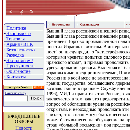
Персоналии
Организации
Политика
Бывший глава российской внешней разве
Экономика /
Бывший глава российской внешней разве
Торговля
президент Торгово-промышленной палат
Армия / ВПК
посетил Израиль с визитом. В интервью 
Безопасность /
пост" он предупредил о "катастрофическ
Разведка
которыми чреваты попытки силового ре
Экстремизм /
иранского атома", и призвал продолжить
Преступность
урегулирование кризиса. Выступая в Тел
Об агенстве
израильскими предпринимателями, Прима
Контакты
Россия ни в коей мере не заинтересована
границ государства, обладающего ядерн
возглавлявший в прошлом Службу внешне
1996), МИД и правительство России, заяв
Поиск по сайту
заключается в том, как это предотвратить
вопрос об обогащении урана на российск
открытым, и необходимо продолжать эти
считает, что в план могут быть внесены п
ЕЖЕДНЕВНЫЕ
может быть вынесен на обсуждение на п
ОБЗОРЫ
стран «большой восьмерки» под председа
Новости