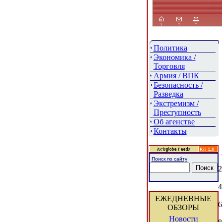
Политика
Экономика /
Торговля
Армия / ВПК
Безопасность /
Разведка
Экстремизм /
Преступность
Об агенстве
Контакты
Поиск по сайту
2
4
ЕЖЕДНЕВНЫЕ
6
ОБЗОРЫ
Новости