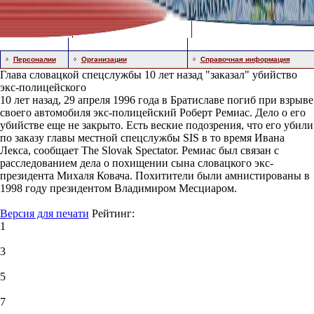
Персоналии
Организации
Справочная информация
Глава словацкой спецслужбы 10 лет назад "заказал" убийство
экс-полицейского
10 лет назад, 29 апреля 1996 года в Братиславе погиб при взрыве
своего автомобиля экс-полицейский Роберт Ремиас. Дело о его
убийстве еще не закрыто. Есть веские подозрения, что его убили
по заказу главы местной спецслужбы SIS в то время Ивана
Лекса, сообщает The Slovak Spectator. Ремиас был связан с
расследованием дела о похищении сына словацкого экс-
президента Михаля Ковача. Похитители были амнистированы в
1998 году президентом Владимиром Месциаром.
Версия для печати
Рейтинг:
1
3
5
7