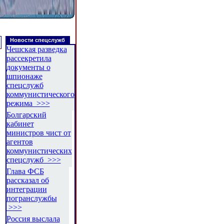
Новости спецслужб
Чешская разведка
рассекретила
документы о
шпионаже
спецслужб
коммунистического
режима >>>
Болгарский
кабинет
министров чист от
агентов
коммунистических
спецслужб >>>
Глава ФСБ
рассказал об
интеграции
погранслужбы
>>>
Россия выслала