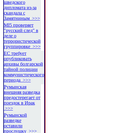
шведского
дипломата из-за
скандала с
Замятниным >>>
MI5 проверяет
"русский след" в
деле о
террористической
группировке >>>
ЕС требует
опубликовать
архивы болгарской
тайной полиции
коммунистического
периода >>>
Румынская
внешняя разведка
предостерегает от
поездок в Ирак
>>>
Румынской
разведке
оставили
прослушку >>>