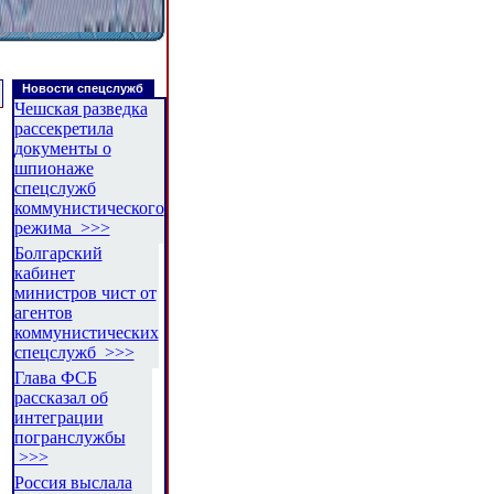
Новости спецслужб
Чешская разведка
рассекретила
документы о
шпионаже
спецслужб
коммунистического
режима >>>
Болгарский
кабинет
министров чист от
агентов
коммунистических
спецслужб >>>
Глава ФСБ
рассказал об
интеграции
погранслужбы
>>>
Россия выслала