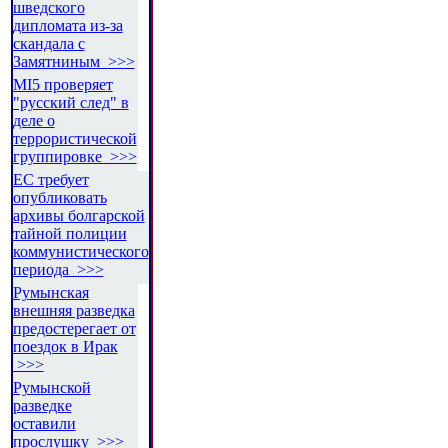
шведского
дипломата из-за
скандала с
Замятниным >>>
MI5 проверяет
"русский след" в
деле о
террористической
группировке >>>
ЕС требует
опубликовать
архивы болгарской
тайной полиции
коммунистического
периода >>>
Румынская
внешняя разведка
предостерегает от
поездок в Ирак
>>>
Румынской
разведке
оставили
прослушку >>>