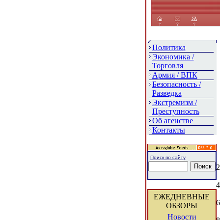
Политика
Экономика /
Торговля
Армия / ВПК
Безопасность /
Разведка
Экстремизм /
Преступность
Об агенстве
Контакты
Поиск по сайту
2
4
ЕЖЕДНЕВНЫЕ
6
ОБЗОРЫ
Новости