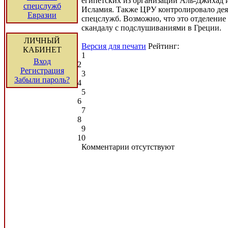
египетских из организаций Аль-Джихад 
спецслужб
Исламия. Также ЦРУ контролировало дея
Евразии
спецслужб. Возможно, что это отделение
скандалу с подслушиваниями в Греции.
ЛИЧНЫЙ
Версия для печати
Рейтинг:
КАБИНЕТ
1
Вход
2
Регистрация
3
Забыли пароль?
4
5
6
7
8
9
10
Комментарии отсутствуют