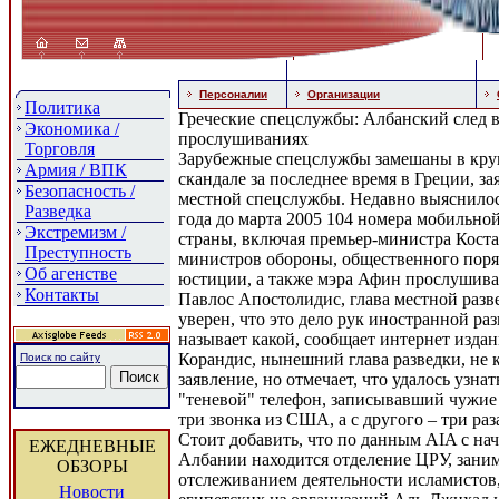
Персоналии
Организации
Политика
Греческие спецслужбы: Албанский след в
Экономика /
прослушиваниях
Торговля
Зарубежные спецслужбы замешаны в кр
Армия / ВПК
скандале за последнее время в Греции, з
Безопасность /
местной спецслужбы. Недавно выяснилось
Разведка
года до марта 2005 104 номера мобильно
Экстремизм /
страны, включая премьер-министра Коста
Преступность
министров обороны, общественного поря
Об агенстве
юстиции, а также мэра Афин прослушива
Контакты
Павлос Апостолидис, глава местной разве
уверен, что это дело рук иностранной раз
называет какой, сообщает интернет издан
Корандис, нынешний глава разведки, не 
Поиск по сайту
заявление, но отмечает, что удалось узнат
"теневой" телефон, записывавший чужие
три звонка из США, а с другого – три ра
Стоит добавить, что по данным AIA с нач
ЕЖЕДНЕВНЫЕ
Албании находится отделение ЦРУ, зани
ОБЗОРЫ
отслеживанием деятельности исламистов,
Новости