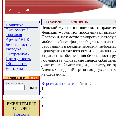
Персоналии
Организации
Политика
Чешский журналист шпионил за правите
Экономика /
Чешский журналист прослушивал заседан
Торговля
Словакии, незаметно прикрепив к столу
Армия / ВПК
мобильный телефон, сообщает местная пр
Безопасность /
работавший в режиме передачи информац
Разведка
проведения штатного осмотра помещени
Экстремизм /
Управления обеспечения безопасности р
Преступность
государства. Словацкие спецслужбы опе
Об агенстве
диверсанта. 24-летнему журналисту, кото
Контакты
"желтых" изданий, грозит до двух лет за
из Словакии.
Версия для печати
Рейтинг:
Поиск по сайту
1
2
3
4
ЕЖЕДНЕВНЫЕ
5
ОБЗОРЫ
6
Новости