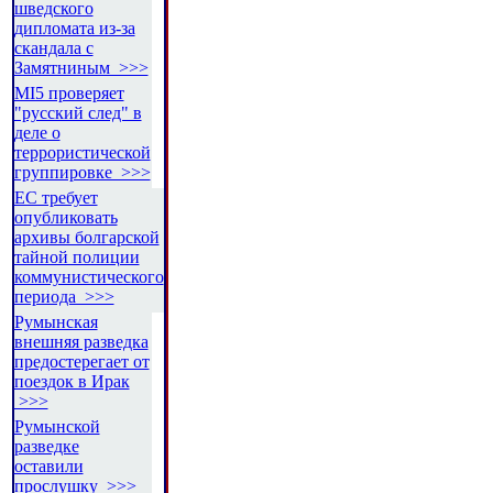
шведского
дипломата из-за
скандала с
Замятниным >>>
MI5 проверяет
"русский след" в
деле о
террористической
группировке >>>
ЕС требует
опубликовать
архивы болгарской
тайной полиции
коммунистического
периода >>>
Румынская
внешняя разведка
предостерегает от
поездок в Ирак
>>>
Румынской
разведке
оставили
прослушку >>>