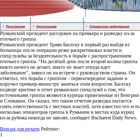
Персоналии
Организации
Справочная информация
Румынский президент рассержен на премьера и разведку из-за
птичьего гриппа
Румынский президент Траян Басеску в первый раз выйдя из
больницы после операции резко раскритиковал власти и
спецслужбы за бездеятельность в борьбе с распространением
птичьего гриппа. "На десятый день после второй волны гриппа
никто ничего не делает, никто не знает откуда идет
заболевание", заявил он на встрече с руководством страны. Он
отметил, что борьба с гриппом – первоочередное задание и
поручил премьер-министру заняться этим вопросом. Басеску
подверг критике и отчет румынских спецслужб о том, что
источниками гриппа являются курицы привезенные из Венгрии
и Словакии. Он сказал, что таким отчетом разведка пытается
снять ответственность с местных властей, хотя известно что есть
несколько эпицентров гриппа в Румынии в местах куда куриц
из-за рубежа никогда не завозят, сообщает Bucharest Daily News.
Версия для печати
Рейтинг:
1