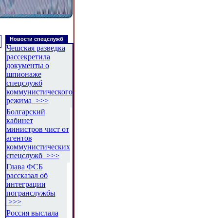
Новости спецслужб
Чешская разведка
рассекретила
документы о
шпионаже
спецслужб
коммунистического
режима >>>
Болгарский
кабинет
министров чист от
агентов
коммунистических
спецслужб >>>
Глава ФСБ
рассказал об
интеграции
погранслужбы
>>>
Россия выслала