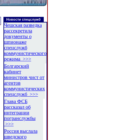
Новости спецслужб
Чешская разведка
рассекретила
документы о
шпионаже
спецслужб
коммунистического
режима >>>
Болгарский
кабинет
министров чист от
агентов
коммунистических
спецслужб >>>
Глава ФСБ
рассказал об
интеграции
погранслужбы
>>>
Россия выслала
шведского