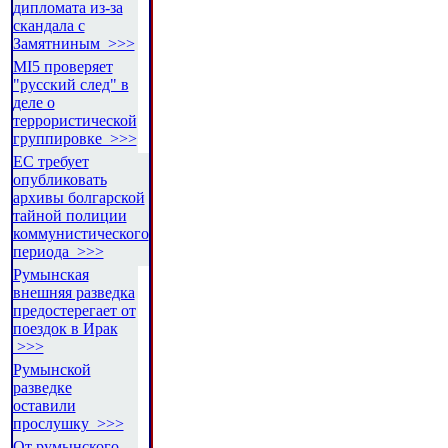
дипломата из-за
скандала с
Замятниным >>>
MI5 проверяет
"русский след" в
деле о
террористической
группировке >>>
ЕС требует
опубликовать
архивы болгарской
тайной полиции
коммунистического
периода >>>
Румынская
внешняя разведка
предостерегает от
поездок в Ирак
>>>
Румынской
разведке
оставили
прослушку >>>
От румынского