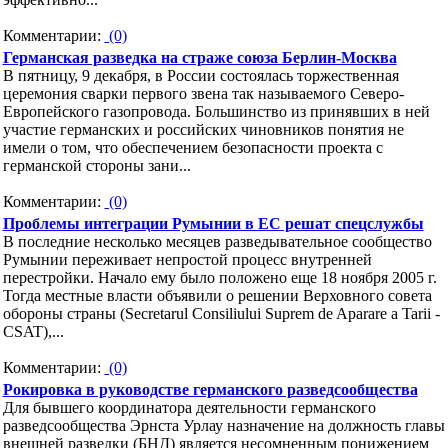
Комментарии:
(0)
Германская разведка на страже союза Берлин-Москва
В пятницу, 9 декабря, в России состоялась торжественная
церемония сварки первого звена так называемого Северо-
Европейского газопровода. Большинство из принявших в ней
участие германских и российских чиновников понятия не
имели о том, что обеспечением безопасности проекта с
германской стороны зани...
Комментарии:
(0)
Проблемы интеграции Румынии в ЕС решат спецслужбы
В последние несколько месяцев разведывательное сообщество
Румынии переживает непростой процесс внутренней
перестройки. Начало ему было положено еще 18 ноября 2005 г.
Тогда местные власти объявили о решении Верховного совета
обороны страны (Secretarul Consiliului Suprem de Aparare a Tarii -
CSAT),...
Комментарии:
(0)
Рокировка в руководстве германского разведсообщества
Для бывшего координатора деятельности германского
разведсообщества Эрнста Урлау назначение на должность главы
внешней разведки (БНД) является несомненным понижением