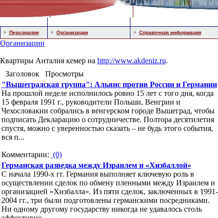
Персоналии
Организации
Справочная информация
Организации
Квартиры Анталия кемер на
http://www.akdeniz.ru
.
Заголовок
Просмотры
"Вышеградская группа": Альянс против России и Германии
На прошлой неделе исполнилось ровно 15 лет с того дня, когда
15 февраля 1991 г., руководители Польши, Венгрии и
Чехословакии собрались в венгерском городе Вышеград, чтобы
подписать Декларацию о сотрудничестве. Полтора десятилетия
спустя, можно с уверенностью сказать – не будь этого события,
вся п...
Комментарии:
(0)
Германская разведка между Израилем и «Хизбаллой»
С начала 1990-х гг. Германия выполняет ключевую роль в
осуществлении сделок по обмену пленными между Израилем и
организацией «Хизбалла». Из пяти сделок, заключенных в 1991-
2004 гг., три были подготовлены германскими посредниками.
Ни одному другому государству никогда не удавалось столь
эффективно...