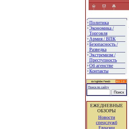
Политика
Экономика /
Торговля
Армия / ВПК
Безопасность /
Разведка
Экстремизм /
Преступность
Об агенстве
Контакты
Поиск по сайту
ЕЖЕДНЕВНЫЕ
ОБЗОРЫ
Новости
спецслужб
Евразии