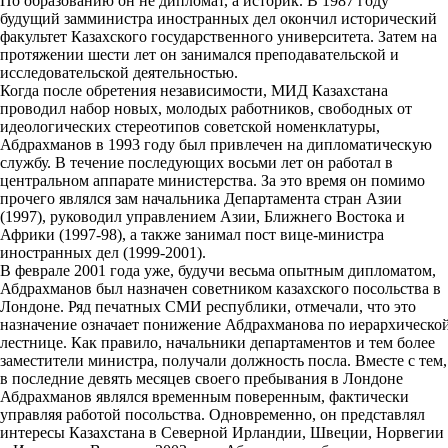
По образованию он не дипломат, а историк. В 1987 году
будущий замминистра иностранных дел окончил исторический
факультет Казахского государственного университета. Затем на
протяжении шести лет он занимался преподавательской и
исследовательской деятельностью.
Когда после обретения независимости, МИД Казахстана
проводил набор новых, молодых работников, свободных от
идеологических стереотипов советской номенклатуры,
Абдрахманов в 1993 году был привлечен на дипломатическую
службу. В течение последующих восьми лет он работал в
центральном аппарате министерства. За это время он помимо
прочего являлся зам начальника Департамента стран Азии
(1997), руководил управлением Азии, Ближнего Востока и
Африки (1997-98), а также занимал пост вице-министра
иностранных дел (1999-2001).
В феврале 2001 года уже, будучи весьма опытным дипломатом,
Абдрахманов был назначен советником казахского посольства в
Лондоне. Ряд печатных СМИ республики, отмечали, что это
назначение означает понижение Абдрахманова по иерархическо
лестнице. Как правило, начальники департаментов и тем более
заместители министра, получали должность посла. Вместе с тем,
в последние девять месяцев своего пребывания в Лондоне
Абдрахманов являлся временным поверенным, фактически
управляя работой посольства. Одновременно, он представлял
интересы Казахстана в Северной Ирландии, Швеции, Норвегии