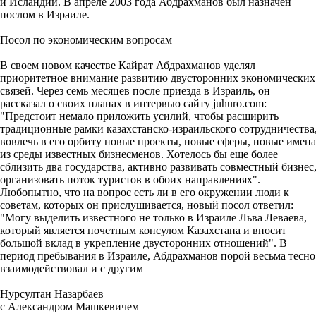
и Исландии. В апреле 2003 года Абдрахманов был назначен
послом в Израиле.
Посол по экономическим вопросам
В своем новом качестве Кайрат Абдрахманов уделял
приоритетное внимание развитию двусторонних экономических
связей. Через семь месяцев после приезда в Израиль, он
рассказал о своих планах в интервью сайту juhuro.com:
"Предстоит немало приложить усилий, чтобы расширить
традиционные рамки казахстанско-израильского сотрудничества
вовлечь в его орбиту новые проекты, новые сферы, новые имена
из среды известных бизнесменов. Хотелось бы еще более
сблизить два государства, активно развивать совместный бизнес
организовать поток туристов в обоих направлениях".
Любопытно, что на вопрос есть ли в его окружении люди к
советам, которых он прислушивается, новый посол ответил:
"Могу выделить известного не только в Израиле Льва Леваева,
который является почетным консулом Казахстана и вносит
большой вклад в укрепление двусторонних отношений". В
период пребывания в Израиле, Абдрахманов порой весьма тесно
взаимодействовал и с другим
Нурсултан Назарбаев
с Александром Машкевичем