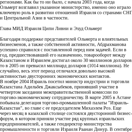
регионами. Как бы то ни было, с начала 2003 года, когда
Ольмерт возглавил указанное министерство, именно оно играло
ключевую роль в развитии отношений Израиля со странами СНГ
и Центральной Азии в частности.
Глава МИД Израиля Ципи Ливни и Эхуд Ольмерт
Благодаря поддержке представителей Ольмерта и влиятельных
бизнесменов, а также собственной активности, Абдрахманова
успешно справился с поставленной перед ним задачей. Если в
год, предшествовавший его назначению, товарооборот между
Казахстаном и Израилем достигал около 30 миллионов долларов
то в 2005 он превысил миллиард долларов (1014 миллиона). Не
случайно, весь этот период отличался довольно высокой
активностью двусторонних экономических контактов.
В ноябре 2004 Израиль посетил министр индустрии и торговли
Казахстана Адильбек Джаксыбеков, принявший участие в
четвертом заседании межправительственной комиссии по
торгово-экономическому сотрудничеству. В марте 2005 в Астане
побывала делегация торгово-промышленной палаты "Израиль-
Казахстан", во главе с ее председателем Михаэлем Роэ. Еще
через месяц в казахской столице состоялся двусторонний бизнес-
форум, в котором приняли участие ряд крупных израильских
предпринимателей, а также гендиректор министерства
промышленности и торговли Израиля Раанан Динур. В сентябре