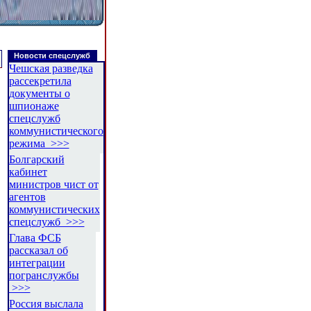
Новости спецслужб
Чешская разведка
рассекретила
документы о
шпионаже
спецслужб
коммунистического
режима >>>
Болгарский
кабинет
министров чист от
агентов
коммунистических
спецслужб >>>
Глава ФСБ
рассказал об
интеграции
погранслужбы
>>>
Россия выслала