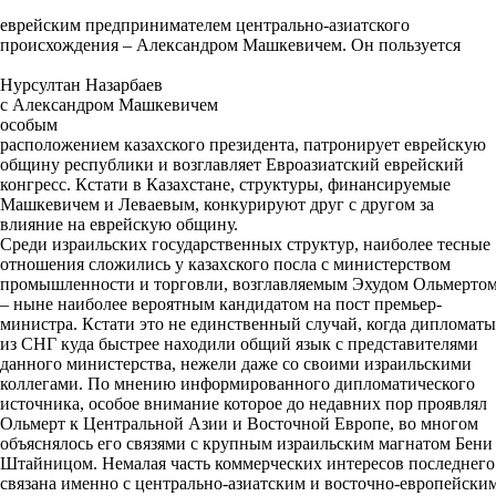
еврейским предпринимателем центрально-азиатского
происхождения – Александром Машкевичем. Он пользуется
Нурсултан Назарбаев
с Александром Машкевичем
особым
расположением казахского президента, патронирует еврейскую
общину республики и возглавляет Евроазиатский еврейский
конгресс. Кстати в Казахстане, структуры, финансируемые
Машкевичем и Леваевым, конкурируют друг с другом за
влияние на еврейскую общину.
Среди израильских государственных структур, наиболее тесные
отношения сложились у казахского посла с министерством
промышленности и торговли, возглавляемым Эхудом Ольмерто
– ныне наиболее вероятным кандидатом на пост премьер-
министра. Кстати это не единственный случай, когда дипломаты
из СНГ куда быстрее находили общий язык с представителями
данного министерства, нежели даже со своими израильскими
коллегами. По мнению информированного дипломатического
источника, особое внимание которое до недавних пор проявлял
Ольмерт к Центральной Азии и Восточной Европе, во многом
объяснялось его связями с крупным израильским магнатом Бени
Штайницом. Немалая часть коммерческих интересов последнего
связана именно с центрально-азиатским и восточно-европейски