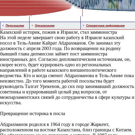
Персоналии
Организации
Справочная информация
Казахский историк, пожив в Израиле, стал замминистра
На этой неделе завершает свою работу в Израиле казахский
посол в Тель-Авиве Кайрат Абдрахманов. Он занимал эту
должность с апреля 2003 года. По возвращении на родину
бывший глава дипмиссии займет пост замминистра
иностранных дел. Согласно дипломатическим источникам, он,
скорее всего, будет курировать одно из региональных
направлений в работе казахского внешнеполитического
ведомства. Кто и когда сменит Абдрахманова в Тель-Авиве пока
неизвестно. До того момента работой посольства будет
руководить Талгат Урекенов, до сих пор занимавший должность
советника и курировавший целый ряд вопросов, от
межпарламентских связей до сотрудничества в сфере культуры и
искусства.
Превращение историка в посла
Абдрахманов родился в 1964 году в городе Жаркент,
расположенном на востоке Казахстана, близ границы с Китаем.