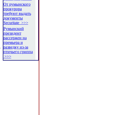
От румынского
прокурора
требуют выдать
документы
Securitate >>>
Румынский
президент
рассержен на
премьера и
,
разведку из-за
птичьего гриппа
>>>
,