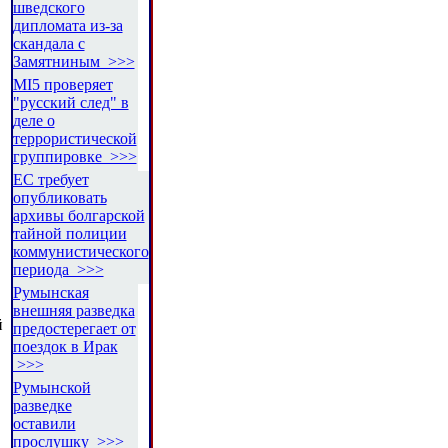
шведского
дипломата из-за
скандала с
Замятниным >>>
MI5 проверяет
"русский след" в
деле о
террористической
группировке >>>
ЕС требует
опубликовать
архивы болгарской
тайной полиции
коммунистического
периода >>>
Румынская
внешняя разведка
й
предостерегает от
поездок в Ирак
>>>
Румынской
разведке
оставили
прослушку >>>