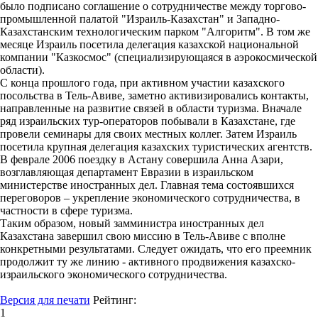
было подписано соглашение о сотрудничестве между торгово-
промышленной палатой "Израиль-Казахстан" и Западно-
Казахстанским технологическим парком "Алгоритм". В том же
месяце Израиль посетила делегация казахской национальной
компании "Казкосмос" (специализирующаяся в аэрокосмической
области).
С конца прошлого года, при активном участии казахского
посольства в Тель-Авиве, заметно активизировались контакты,
направленные на развитие связей в области туризма. Вначале
ряд израильских тур-операторов побывали в Казахстане, где
провели семинары для своих местных коллег. Затем Израиль
посетила крупная делегация казахских туристических агентств.
В феврале 2006 поездку в Астану совершила Анна Азари,
возглавляющая департамент Евразии в израильском
министерстве иностранных дел. Главная тема состоявшихся
переговоров – укрепление экономического сотрудничества, в
частности в сфере туризма.
Таким образом, новый замминистра иностранных дел
Казахстана завершил свою миссию в Тель-Авиве с вполне
конкретными результатами. Следует ожидать, что его преемник
продолжит ту же линию - активного продвижения казахско-
израильского экономического сотрудничества.
Версия для печати
Рейтинг:
1