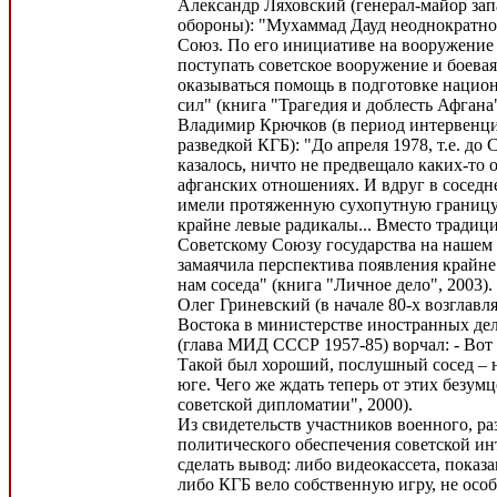
Александр Ляховский (генерал-майор зап
обороны): "Мухаммад Дауд неоднократно
Союз. По его инициативе на вооружение
поступать советское вооружение и боевая
оказываться помощь в подготовке наци
сил" (книга "Трагедия и доблесть Афгана"
Владимир Крючков (в период интервенц
разведкой КГБ): "До апреля 1978, т.е. до
казалось, ничто не предвещало каких-то 
афганских отношениях. И вдруг в соседне
имели протяженную сухопутную границу
крайне левые радикалы... Вместо тради
Советскому Союзу государства на нашем
замаячила перспектива появления крайне
нам соседа" (книга "Личное дело", 2003).
Олег Гриневский (в начале 80-х возглавл
Востока в министерстве иностранных де
(глава МИД СССР 1957-85) ворчал: - Вот 
Такой был хороший, послушный сосед – 
юге. Чего же ждать теперь от этих безум
советской дипломатии", 2000).
Из свидетельств участников военного, р
политического обеспечения советской и
сделать вывод: либо видеокассета, показ
либо КГБ вело собственную игру, не особ