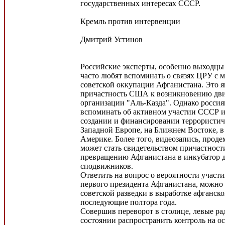
государственных интересах СССР.
Кремль против интервенции
Дмитрий Устинов
Российские эксперты, особенно выходцы 
часто любят вспоминать о связях ЦРУ с 
советской оккупации Афганистана. Это 
причастность США к возникновению дв
организации "Аль-Каэда". Однако росси
вспоминать об активном участии СССР и 
создании и финансировании террористич
Западной Европе, на Ближнем Востоке, 
Америке. Более того, видеозапись, прод
может стать свидетельством причастнос
превращению Афганистана в инкубатор д
сподвижников.
Ответить на вопрос о вероятности участ
первого президента Афганистана, можно
советской разведки в выработке афганск
последующие полтора года.
Совершив переворот в столице, левые ра
состоянии распространить контроль на о