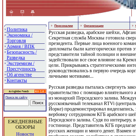
Персоналии
Организации
Политика
Русская разведка, арабские шейхи, Афгани
Экономика /
Секретная служба Москвы готовила свер
Торговля
президента. Первые лица военного кома
Армия / ВПК
дипломаты были категорически против э
Безопасность /
представители тайной полиции и внешне
Разведка
задействовали все свое влияние на Крем
Экстремизм /
цели. Прикрываясь стратегическими инт
Преступность
руководствовались в первую очередь ко
Об агенстве
личными мотивами...
Контакты
Русская разведка пыталась свергнуть зак
правительство с помощью влиятельного 
из монархий Персидского залива. Межд
Поиск по сайту
русскоязычный телеканал RTVi (централ
Йорке) продемонстрировал видеозапись,
вербовку сотрудником КГБ арабского шей
Персидского залива. Судя по интерьеру, 
ЕЖЕДНЕВНЫЕ
гостинице. Представитель КГБ предлагае
ОБЗОРЫ
русских женщин и много денег. Взамен о
Новости