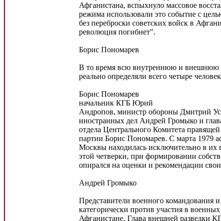
Афганистана, вспыхнуло массовое восста
режима использовали это событие с цель
без переброски советских войск в Афган
революция погибнет".
Борис Пономарев
В то время всю внутреннюю и внешнюю
реально определяли всего четыре человек
Борис Пономарев
начальник КГБ Юрий
Андропов, министр обороны Дмитрий Ус
иностранных дел Андрей Громыко и гла
отдела Центрального Комитета правящей
партии Борис Пономарев. С марта 1979 а
Москвы находилась исключительно в их 
этой четверки, при формировании собст
опирался на оценки и рекомендации сво
Андрей Громыко
Представители военного командования 
категорически против участия в военных
Афганистане. Глава внешней разведки К