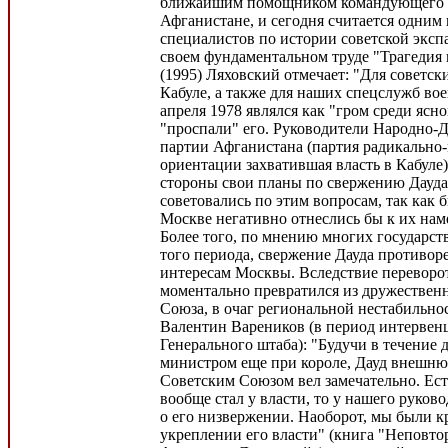
ближайшим помощником командующего с
Афганистане, и сегодня считается одним
специалистов по истории советской экспа
своем фундаментальном труде "Трагедия 
(1995) Ляховский отмечает: "Для советск
Кабуле, а также для наших спецслужб во
апреля 1978 являлся как "гром среди ясно
"проспали" его. Руководители Народно-
партии Афганистана (партия радикально
ориентации захватившая власть в Кабуле)
стороны свои планы по свержению Дауда 
советовались по этим вопросам, так как 
Москве негативно отнеслись бы к их нам
Более того, по мнению многих государс
того периода, свержение Дауда противор
интересам Москвы. Вследствие переворо
моментально превратился из дружественн
Союза, в очаг региональной нестабильно
Валентин Вареников (в период интервен
Генерального штаба): "Будучи в течение д
министром еще при короле, Дауд внешню
Советским Союзом вел замечательно. Ест
вообще стал у власти, то у нашего руков
о его низвержении. Наоборот, мы были к
укреплении его власти" (книга "Неповтор