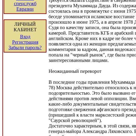
требуется оказать содействие в свержени
спецслужб
президента Мухаммада Дауда. Из содержа
Евразии
состоялась она в промежутке с июня 1975
беседе упоминается исламское восстание
произошло в июне 1975, а в апреле 1978 
ЛИЧНЫЙ
Судя по качеству записи, она была произ
КАБИНЕТ
камерой. Представитель КГБ и арабский 
Вход
английском. Кроме них в кадре не более 
Регистрация
появляется одна из женщин предлагаемых
Забыли пароль?
комментария за кадром, данная видеокасс
попала на "черный рынок", где была при
заинтересованными лицами.
Неожиданный переворот
В последние годы правления Мухаммада Д
78) Москва действительно относилось к 
подозрительностью. Это было вызвано е
действиями против левой оппозиции. Вме
какие-либо документальные свидетельства
подготовке свержения афганского презид
(пришедший к власти марксистский режи
"Саурской революцией").
Достаточно характерным, в этой связи, я
генерал-майора Александра Ляховского. 