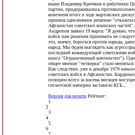
выше Владимир Крючков и работники Це
партии, придерживались противоположн
конечном итоге в ходе мартовских дискус
приняла однозначное решение "отказаться
Афганистан советских воинских частей"
Андропов заявил 19 марта: "Я думаю, чт
войск нам решения принимать не следует.
это, значит, бороться против народа, дави
народ. Мы будем выглядеть как агрессоры.
последний командующий советскими вой
книга "Ограниченный контингент"). Одна
общее мнение "четверки" стало меняться 
Как следствие, уже в декабре 1979 начал
советских войск в Афганистан. Кардина
позицию всего за восемь месяцев могущ
гигантской империи заставило КГБ...
Версия для печати
Рейтинг:
1
2
3
4
5
6
7