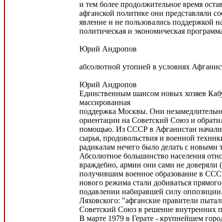
и тем более продолжительное время остав
афганской политике они представляли с
явление и не пользовались поддержкой н
политическая и экономическая программ
Юрий Андропов
абсолютной утопией в условиях Афганис
Юрий Андропов
Единственным шансом новых хозяев Кабу
массированная
поддержка Москвы. Они незамедлительно
ориентации на Советский Союз и обратил
помощью. Из СССР в Афганистан начали
сырья, продовольствия и военной техник
радикалам нечего было делать с новыми 
Абсолютное большинство населения отно
враждебно, армии они сами не доверяли 
получившим военное образование в ССС
нового режима стали добиваться прямого 
подавлении набиравшей силу оппозиции.
Ляховского: "афганские правители пыта
Советский Союз в решение внутренних п
В марте 1979 в Герате - крупнейшем горо