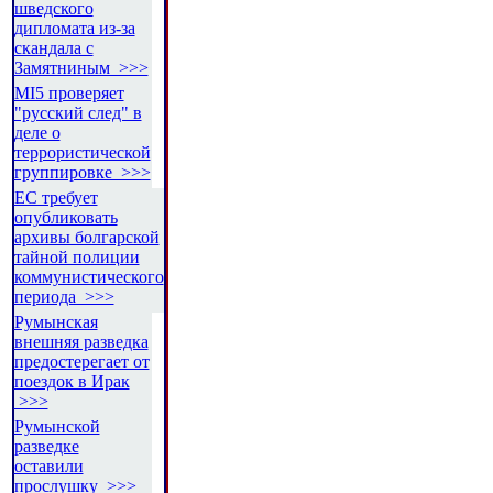
шведского
дипломата из-за
скандала с
Замятниным >>>
MI5 проверяет
"русский след" в
деле о
террористической
группировке >>>
ЕС требует
опубликовать
архивы болгарской
тайной полиции
коммунистического
периода >>>
Румынская
внешняя разведка
предостерегает от
поездок в Ирак
>>>
Румынской
разведке
оставили
прослушку >>>