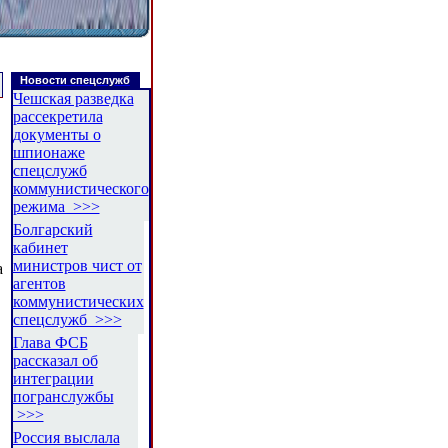
Новости спецслужб
Чешская разведка
рассекретила
документы о
шпионаже
спецслужб
коммунистического
режима >>>
Болгарский
кабинет
министров чист от
а
агентов
коммунистических
спецслужб >>>
Глава ФСБ
рассказал об
интеграции
погранслужбы
>>>
Россия выслала