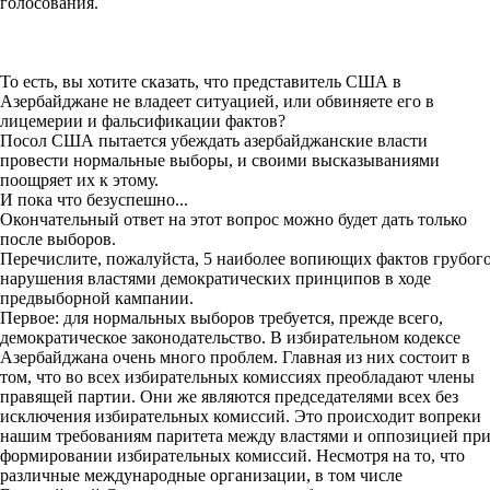
голосования.
То есть, вы хотите сказать, что представитель США в
Азербайджане не владеет ситуацией, или обвиняете его в
лицемерии и фальсификации фактов?
Посол США пытается убеждать азербайджанские власти
провести нормальные выборы, и своими высказываниями
поощряет их к этому.
И пока что безуспешно...
Окончательный ответ на этот вопрос можно будет дать только
после выборов.
Перечислите, пожалуйста, 5 наиболее вопиющих фактов грубог
нарушения властями демократических принципов в ходе
предвыборной кампании.
Первое: для нормальных выборов требуется, прежде всего,
демократическое законодательство. В избирательном кодексе
Азербайджана очень много проблем. Главная из них состоит в
том, что во всех избирательных комиссиях преобладают члены
правящей партии. Они же являются председателями всех без
исключения избирательных комиссий. Это происходит вопреки
нашим требованиям паритета между властями и оппозицией пр
формировании избирательных комиссий. Несмотря на то, что
различные международные организации, в том числе