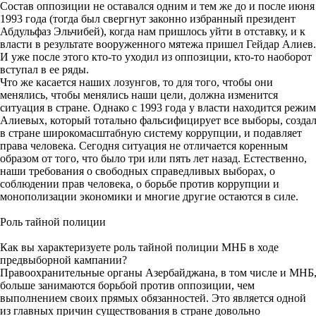
Состав оппозиции не оставался одним и тем же до и после июня
1993 года (тогда был свергнут законно избранный президент
Абдульфаз Эльчибей), когда нам пришлось уйти в отставку, и к
власти в результате вооруженного мятежа пришел Гейдар Алиев.
И уже после этого кто-то уходил из оппозиции, кто-то наоборот
вступал в ее ряды.
Что же касается наших лозунгов, то для того, чтобы они
менялись, чтобы менялись наши цели, должна изменится
ситуация в стране. Однако с 1993 года у власти находится режим
Алиевых, который тотально фальсифицирует все выборы, созда
в стране широкомасштабную систему коррупции, и подавляет
права человека. Сегодня ситуация не отличается коренным
образом от того, что было три или пять лет назад. Естественно,
наши требования о свободных справедливых выборах, о
соблюдении прав человека, о борьбе против коррупции и
монополизации экономики и многие другие остаются в силе.
Роль тайной полиции
Как вы характеризуете роль тайной полиции МНБ в ходе
предвыборной кампании?
Правоохранительные органы Азербайджана, в том числе и МНБ
больше занимаются борьбой против оппозиции, чем
выполнением своих прямых обязанностей. Это является одной
из главных причин существования в стране довольно