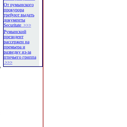
От румынского
прокурора
требуют выдать
документы
Securitate >>>
Румынский
президент
рассержен на
премьера и
разведку из-за
птичьего гриппа
>>>
о
и