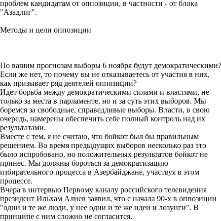
проблем кандидатам от оппозиции, в частности - от блока
"Азадлиг".
Методы и цели оппозиции
По вашим прогнозам выборы 6 ноября будут демократическими
Если же нет, то почему вы не отказываетесь от участия в них,
как призывает ряд деятелей оппозиции?
Идет борьба между демократическими силами и властями, не
только за места в парламенте, но и за суть этих выборов. Мы
боремся за свободные, справедливые выборы. Власти, в свою
очередь, намерены обеспечить себе полный контроль над их
результатами.
Вместе с тем, я не считаю, что бойкот был бы правильным
решением. Во время предыдущих выборов несколько раз это
было испробовано, но положительных результатов бойкот не
принес. Мы должны бороться за демократизацию
избирательного процесса в Азербайджане, участвуя в этом
процессе.
Вчера в интервью Первому каналу российского телевидения
президент Ильхам Алиев заявил, что с начала 90-х в оппозиции
"одни и те же люди, у нее одни и те же идеи и лозунги". В
принципе с ним сложно не согласится.