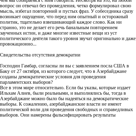
чем мы собираемся с ним говорить. Несмотря на это, на любой
вопрос он отвечал без промедления, четко формулировал свою
мысль, избегал повторений и пустых фраз. У собеседника сразу
возникает ощущение, что перед ним опытный и осторожный
политик, тщательно взвешивающий каждое слово. Как ни
странно, это не делает его речь банальным повторением
заученных истин, и даже многие известные вещи из уст
политического деятеля такого уровня звучат оригинально и даже
провокационно...
Свидетельства отсутствия демократии
Господин Гамбар, согласны ли вы с заявлением посла США в
Баку от 27 октября, из которого следует, что в Азербайджане
созданы демократические условия для проведения
парламентских выборов?
Все в этом мире относительно. Если бы указы, которые издает
Ильхам Алиев, были реальными, и выполнялись бы, тогда в
Азербайджане можно было бы надеяться на демократические
выборы. К сожалению, азербайджанские власти не имеют
политической воли для проведения свободных и справедливых
выборов. Они намерены фальсифицировать результаты