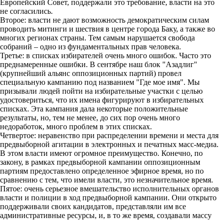
Европейский Совет, поддержали это требование, власти на это
не согласились.
Второе: власти не дают возможность демократическим силам
проводить митинги и шествия в центре города Баку, а также во
многих регионах страны. Тем самым нарушается свобода
собраний – одно из фундаментальных прав человека.
Третье: в списках избирателей очень много ошибок. Часто это
преднамеренные ошибки. В сентябре наш блок "Азадлиг"
(крупнейший альянс оппозиционных партий) провел
специальную кампанию под названием "Где мое имя". Мы
призывали людей пойти на избирательные участки с целью
удостовериться, что их имена фигурируют в избирательных
списках. Эта кампания дала некоторые положительные
результаты, но, тем не менее, до сих пор очень много
недоработок, много проблем в этих списках.
Четвертое: неравенство при распределении времени и места для
предвыборной агитации в электронных и печатных масс-медиа.
В этом власти имеют огромное преимущество. Конечно, по
закону, в рамках предвыборной кампании оппозиционным
партиям предоставлено определенное эфирное время, но по
сравнению с тем, что имели власти, это незначительное время.
Пятое: очень серьезное вмешательство исполнительных органов
власти и полиции в ход предвыборной кампании. Они открыто
поддерживали своих кандидатов, представляли им все
административные ресурсы, и, в то же время, создавали массу