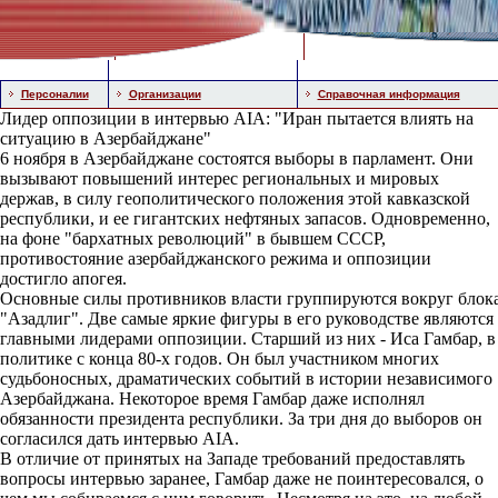
Персоналии
Организации
Справочная информация
Лидер оппозиции в интервью AIA: "Иран пытается влиять на
ситуацию в Азербайджане"
6 ноября в Азербайджане состоятся выборы в парламент. Они
вызывают повышений интерес региональных и мировых
держав, в силу геополитического положения этой кавказской
республики, и ее гигантских нефтяных запасов. Одновременно,
на фоне "бархатных революций" в бывшем СССР,
противостояние азербайджанского режима и оппозиции
достигло апогея.
Основные силы противников власти группируются вокруг блок
"Азадлиг". Две самые яркие фигуры в его руководстве являются
главными лидерами оппозиции. Старший из них - Иса Гамбар, в
политике с конца 80-х годов. Он был участником многих
судьбоносных, драматических событий в истории независимого
Азербайджана. Некоторое время Гамбар даже исполнял
обязанности президента республики. За три дня до выборов он
согласился дать интервью AIA.
В отличие от принятых на Западе требований предоставлять
вопросы интервью заранее, Гамбар даже не поинтересовался, о