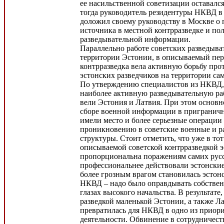
ее насильственной советизации оставалс
тогда руководитель резидентуры НКВД в
доложил своему руководству в Москве о
источника в местной контрразведке и по
разведывательной информации.
Параллельно работе советских разведыва
территории Эстонии, в описываемый пер
контрразведка вела активную борьбу про
эстонских разведчиков на территории са
По утверждению специалистов из НКВД, 
наиболее активную разведывательную р
вели Эстония и Латвия. При этом основн
сборе военной информации в приграничн
имели место и более серьезные операции
проникновению в советские военные и р
структуры. Стоит отметить, что уже в то
описываемой советской контрразведкой э
пропорциональна поражениям самих русс
профессиональнее действовали эстонские
более грозным врагом становилась эстонс
НКВД – надо было оправдывать собстве
глазах высокого начальства. В результате,
разведкой маленькой Эстонии, а также Л
превратилась для НКВД в одно из приор
деятельности. Обвинение в сотрудничеств