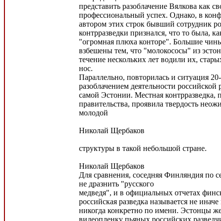
представить разоблачение Вялкова как с
профессиональный успех. Однако, в конф
автором этих строк бывший сотрудник р
контрразведки признался, что то была, ка
"огромная плюха конторе". Большие чин
взбешены тем, что "молокососы" из эстон
течение нескольких лет водили их, стары
нос.
Параллельно, повторилась и ситуация 20-
разоблачением деятельности российской 
самой Эстонии. Местная контрразведка, 
правительства, проявила твердость неож
молодой
Николай Щербаков
структуры в такой небольшой стране.
Николай Щербаков
Для сравнения, соседняя Финляндия по с
не дразнить "русского
медведя", и в официальных отчетах финс
российская разведка называется не иначе
никогда конкретно по имени. Эстонцы же
видеопленку пьяных российских разведч