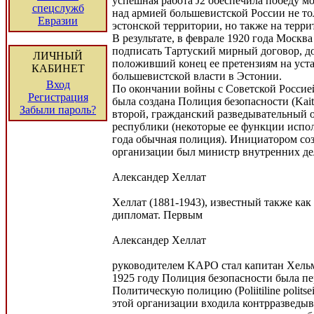
успешная работа J2 обеспечила победу м
спецслужб
над армией большевистской России не то
Евразии
эстонской территории, но также на терр
В результате, в феврале 1920 года Москв
подписать Тартуский мирный договор, д
ЛИЧНЫЙ
положивший конец ее претензиям на уст
КАБИНЕТ
большевистской власти в Эстонии.
Вход
По окончании войны с Советской Россией,
Регистрация
была создана Полиция безопасности (Kaits
Забыли пароль?
второй, гражданский разведывательный 
республики (некоторые ее функции испол
года обычная полиция). Инициатором со
организации был министр внутренних д
Александер Хеллат
Хеллат (1881-1943), известный также ка
дипломат. Первым
Александер Хеллат
руководителем KAPO стал капитан Хельм
1925 году Полиция безопасности была п
Политическую полицию (Poliitiline politse
этой организации входила контрразведыв