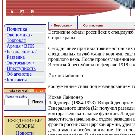
Персоналии
Организации
Политика
Эстонские обиды российских спецслужб
Экономика /
Старые раны
Торговля
Армия / ВПК
Сегодняшнее противостояние эстонских 
Безопасность /
специальных служб уходит корнями еще в
Разведка
прошлого века. После провозглашения н
Экстремизм /
Эстонской республики в феврале 1918 го
Преступность
Об агенстве
Йохан Лайдонер
Контакты
вооруженные силы под командованием г
Йохан Лайдонер
Поиск по сайту
Лайдонера (1884-1953). Второй департам
Генерального штаба (J2) получил развед
контрразведывательные функции. Лайдон
заместитель начальника отдела разведки 
ЕЖЕДНЕВНЫЕ
фронта российской царской армии, уделял
ОБЗОРЫ
департамента особое внимание. Не в по
Новости