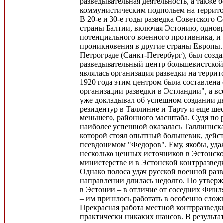
разведывательная деятельность, а также 
коммунистическим подпольем на террит
В 20-е и 30-е годы разведка Советского 
страны Балтии, включая Эстонию, однов
потенциального военного противника, и 
проникновения в другие страны Европы. 
Петрограде (Санкт-Петербург), был созд
разведывательный центр большевистской
являлась организация разведки на терри
1920 года этим центром была составлена
организации разведки в Эстландии", а вс
уже докладывал об успешном создании 
резидентур в Таллинне и Тарту и еще ше
меньшего, районного масштаба. Судя по 
наиболее успешной оказалась Таллиннская
которой стоял опытный большевик, дейс
псевдонимом "Федоров". Ему, якобы, уда
несколько ценных источников в Эстонск
министерстве и в Эстонской контрразвед
Однако полоса удач русской военной раз
направлении длилась недолго. По утвер
в Эстонии – в отличие от соседних Фин
– им пришлось работать в особенно слож
Прекрасная работа местной контрразведк
практически никаких шансов. В результат