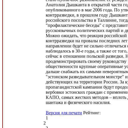
Анатолия Дышканта в открытой части го
опубликованного в мае 2006 года. По ут
контрразведки, в прошлом году Дышкант
российского посольства в Таллинне, тогд
"профилактические беседы" с представи
русскоязычных политических партий и д
Можно ожидать, что реакция российской 
контрразведки на провалы последних лет
направлении будет не сильно отличаться о
наблюдалось в 30-е годы, а также от того
сейчас в отношении польской разведки. 
продемонстрировать своему руководству
общественности крупные оперативные ус
дальше снабжать их самыми невероятным
"эстонском разведывательном монстре" и
действующих на территории России. За 
пропагандистской кампании будут продо
вербовки эстонских граждан с применени
КАПО, самых жестких методов – вплоть
шантажа и физического насилия.
Версия для печати
Рейтинг:
1
2