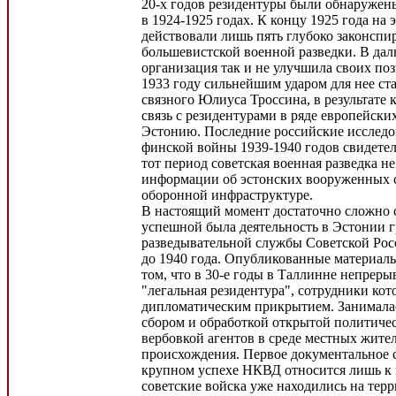
20-х годов резидентуры были обнаружен
в 1924-1925 годах. К концу 1925 года на 
действовали лишь пять глубоко законсп
большевистской военной разведки. В дал
организация так и не улучшила своих по
1933 году сильнейшим ударом для нее ста
связного Юлиуса Троссина, в результате 
связь с резидентурами в ряде европейски
Эстонию. Последние российские исследо
финской войны 1939-1940 годов свидетель
тот период советская военная разведка н
информации об эстонских вооруженных с
оборонной инфраструктуре.
В настоящий момент достаточно сложно с
успешной была деятельность в Эстонии 
разведывательной службы Советской Рос
до 1940 года. Опубликованные материалы
том, что в 30-е годы в Таллинне непреры
"легальная резидентура", сотрудники кот
дипломатическим прикрытием. Занималас
сбором и обработкой открытой политиче
вербовкой агентов в среде местных жите
происхождения. Первое документальное с
крупном успехе НКВД относится лишь к 
советские войска уже находились на тер