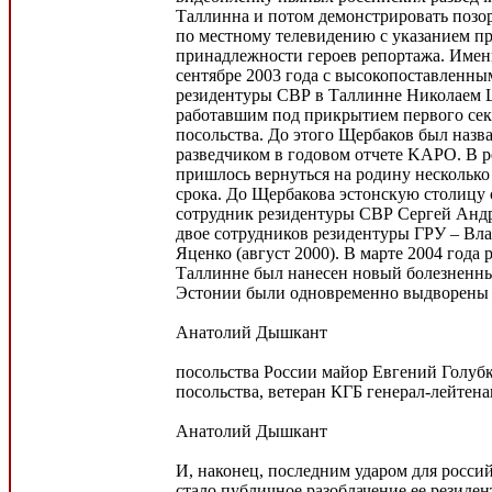
Таллинна и потом демонстрировать позо
по местному телевидению с указанием п
принадлежности героев репортажа. Имен
сентябре 2003 года с высокопоставленны
резидентуры СВР в Таллинне Николаем 
работавшим под прикрытием первого сек
посольства. До этого Щербаков был назв
разведчиком в годовом отчете KAPO. В ре
пришлось вернуться на родину несколько
срока. До Щербакова эстонскую столицу
сотрудник резидентуры СВР Сергей Андре
двое сотрудников резидентуры ГРУ – Вл
Яценко (август 2000). В марте 2004 года
Таллинне был нанесен новый болезненны
Эстонии были одновременно выдворены 
Анатолий Дышкант
посольства России майор Евгений Голубк
посольства, ветеран КГБ генерал-лейтен
Анатолий Дышкант
И, наконец, последним ударом для росси
стало публичное разоблачение ее резиден