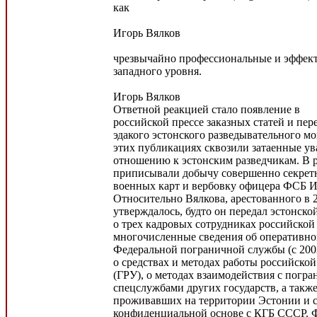
как
Игорь Вялков
чрезвычайно профессиональные и эффек
западного уровня.
Игорь Вялков
Ответной реакцией стало появление в
российской прессе заказных статей и пер
эдакого эстонского разведывательного мо
этих публикациях сквозили затаенные ув
отношению к эстонским разведчикам. В р
приписывали добычу совершенно секрет
военных карт и вербовку офицера ФСБ И
Относительно Вялкова, арестованного в 2
утверждалось, будто он передал эстонск
о трех кадровых сотрудниках российской 
многочисленные сведения об оперативно
Федеральной пограничной службы (с 2003
о средствах и методах работы российско
(ГРУ), о методах взаимодействия с погра
спецслужбами других государств, а также
проживавших на территории Эстонии и 
конфиденциальной основе с КГБ СССР. 