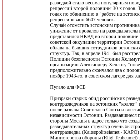
разведкой стало весьма популярным пово
репрессий второй половины 30-х годов. Т
годах по обвинению в "работе на эстонс
репрессировано 6607 человек.
Случай отомстить эстонским противника
унижение от провалов на разведыватель
представился НКВД во второй половине 
советской оккупации территории Эстонии
облава на бывших сотрудников эстонски
структур. Так, в апреле 1941 был расстр
Полиции безопасности Эстонии Хельмут
организацию Александеру Хеллату "пове
предположительно скончался два с полови
ноябре 1943-го, в советском лагере для 
Пугало для ФСБ
Призраки старых обид российских развед
контрразведчиков на эстонских "коллег" 
после развала Советского Союза и восст
независимости Эстонии. Раздававшиеся 
стороны Москвы в адрес только что созд
разведывательных структур очень быстро
контрразведка (Kaitsepolitseiamet - KAP
Министерства обороны (Riigi Teabeamet) 