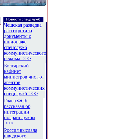
Новости спецслужб
Чешская разведка
рассекретила
документы о
шпионаже
спецслужб
коммунистического
режима >>>
Болгарский
кабинет
министров чист от
агентов
коммунистических
спецслужб >>>
Глава ФСБ
рассказал об
интеграции
погранслужбы
>>>
Россия выслала
шведского