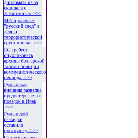
дипломата из-за
скандала с
Замятниным >>>
MI5 проверяет
"русский след" в
деле о
террористической
группировке >>>
ЕС требует
опубликовать
архивы болгарской
тайной полиции
коммунистического
периода >>>
Румынская
внешняя разведка
предостерегает от
поездок в Ирак
>>>
Румынской
разведке
оставили
прослушку >>>
От румынского