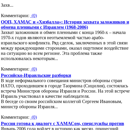
Захв...
Комментарии:
(0)
ООП, ХАМАС и «Хизбалла»: История захвата заложников и
обмена пленными с Израилем (1968-2006)
Захват заложников и обмен пленными с конца 1960-х – начала
1970-х годов являются неотъемлемой частью арабо-
израильского конфликта. Ряд сделок, заключенных в этой связи
между враждующими сторонами, оказал ощутимое воздействие
на ситуацию во всем регионе. Эта проблема также
использовалась некоторым...
Комментарии:
(0)
Российско-Израильские разборки
В ходе неформального совещания министров обороны стран
НАТО, проходившем в городе Таормина (Сицилия), состоялась
встреча Министров обороны Израиля и России. На этой встрече
Израиль участвовал в качестве наблюдателя.
В беседе со своим российским коллегой Сергеем Ивановым,
министр обороны Израиля...
Комментарии:
(0)
Россия готова к диалогу с ХАМАСом, спецслужбы против
Январь 2006 года войдет в историю как месяц, принесший