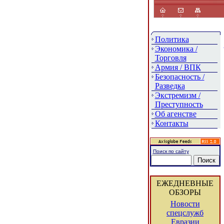
Политика
Экономика /
Торговля
Армия / ВПК
Безопасность /
Разведка
Экстремизм /
Преступность
Об агенстве
Контакты
Поиск по сайту
ЕЖЕДНЕВНЫЕ
ОБЗОРЫ
Новости
спецслужб
Евразии