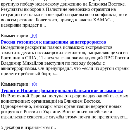
крупную победу исламскому движению на Ближнем Востоке.
Результаты выборов в Палестине неизбежно отразятся на
ситуации не только в зоне арабо-израильского конфликта, но и
во всем регионе. Более того, приход к власти ХАМАСа,
наверняка придаст н...
Комментарии:
(0)
Россия готовится к нападениям авиатеррористов
Вследствие раскрытия планов исламских экстремистов
захватить десять пассажирских самолетов, направляющихся из
Британии в США, 11 августа главнокомандующий ВВС России
Владимир Михайлов выступил по поводу борьбы с
авиатерроризмом. Он предупредил, что «если из другой страны
прилетит рейсовый борт, к...
Комментарии:
(0)
Теракт в Израиле финансировали балканские исламисты
Из Восточной Европы поступают средства для одной из самых
воинственных организаций на Ближнем Востоке.
Одновременно, эмиссары этой организации вербуют новых
рекрутов в России и Украине. Восточно-европейские и
израильские секретные службы этому почти не препятствуют...
5 декабря в израильском г...