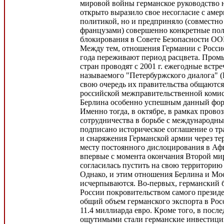
мировой войны германское руководство 
открыто выразило свое несогласие с аме
политикой, но и предприняло (совместно
французами) совершенно конкретные пол
блокирования в Совете Безопасности ОО
Между тем, отношения Германии с Росси
года переживают период расцвета. Про
стран проводят с 2001 г. ежегодные встре
называемого "Петербуржского диалога" (Pe
свою очередь их правительства общаются
российской межправительственной комис
Берлина особенно успешным данный фору
Именно тогда, в октябре, в рамках прово
сотрудничества в борьбе с международн
подписано историческое соглашение о тр
и снаряжения Германской армии через т
месту постоянного дислоцирования в Аф
впервые с момента окончания Второй ми
согласилась пустить на свою территорию
Однако, и этим отношения Берлина и Мо
исчерпываются. Во-первых, германский б
России покровительством самого президе
общий объем германского экспорта в Росс
11.4 миллиарда евро. Кроме того, в посл
ощутимыми стали германские инвестици