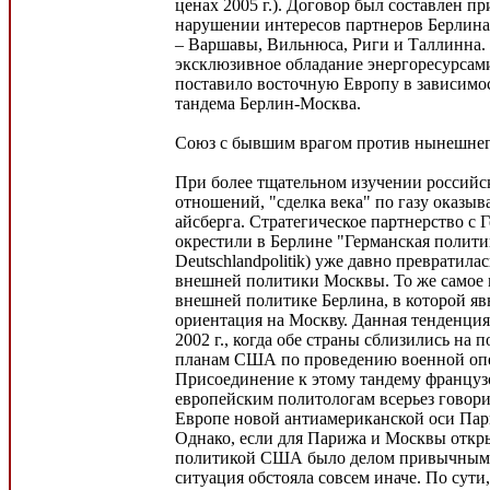
ценах 2005 г.). Договор был составлен п
нарушении интересов партнеров Берлин
– Варшавы, Вильнюса, Риги и Таллинна. 
эксклюзивное обладание энергоресурсам
поставило восточную Европу в зависимос
тандема Берлин-Москва.
Союз с бывшим врагом против нынешнег
При более тщательном изучении российс
отношений, "сделка века" по газу оказы
айсберга. Стратегическое партнерство с 
окрестили в Берлине "Германская политик
Deutschlandpolitik) уже давно превратил
внешней политики Москвы. То же самое 
внешней политике Берлина, в которой я
ориентация на Москву. Данная тенденция
2002 г., когда обе страны сблизились на 
планам США по проведению военной опе
Присоединение к этому тандему француз
европейским политологам всерьез говори
Европе новой антиамериканской оси Па
Однако, если для Парижа и Москвы откры
политикой США было делом привычным,
ситуация обстояла совсем иначе. По сути