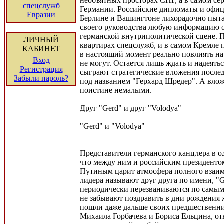
необъятных просторах СНГ, а в самом се
спецслужб
Германии. Российские дипломаты и офиц
Евразии
Берлине и Вашингтоне лихорадочно пыта
своего руководства любую информацию о
германской внутриполитической сцене. П
ЛИЧНЫЙ
квартирах спецслужб, и в самом Кремле 
КАБИНЕТ
в настоящий момент реально повлиять на
Вход
не могут. Остается лишь ждать и надеятьс
Регистрация
сыграют стратегические вложения послед
Забыли пароль?
под названием "Герхард Шредер". А вло
поистине немалыми.
Друг "Gerd" и друг "Volodya"
"Gerd" и "Volodya"
Представители германского канцлера в о
что между ним и российским президент
Путиным царит атмосфера полного взаи
лидера называют друг друга по имени, "G
периодически перезваниваются по самы
не забывают поздравить в дни рождения 
пошли даже дальше своих предшественни
Михаила Горбачева и Бориса Ельцина, о