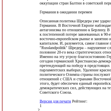
оккупации стран Балтии в советский пер
Германия в ожидании перемен
Описанная политика Шредера уже ударил
Германии. В Восточной Европе наблюдае
антагонизма по отношению к Берлину. В 
к постепенной потере завоеванных в 90-е
восточно-европейском рынке и занятию 
капиталом. И, разумеется, самое главное
"Russlandpolitik" Шредера – нарушение 
половине 20-го века стратегических от
Именно на эту угрозу благосостоянию Г
сегодня германский Христианско-демокр
претендующий на победу в предстоящих 
парламентских выборах. Удаление красно
политического Олимпа страны послужит
отношений с США и странами Восточно
этого, будет обеспечен единый европейс
демократических сил, действующих на т
Советского Союза.
Версия для печати
Рейтинг:
1
2