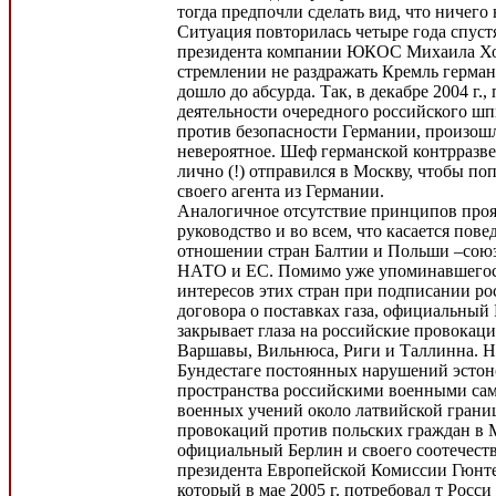
тогда предпочли сделать вид, что ничего
Ситуация повторилась четыре года спустя
президента компании ЮКОС Михаила Ход
стремлении не раздражать Кремль герман
дошло до абсурда. Так, в декабре 2004 г.,
деятельности очередного российского ш
против безопасности Германии, произош
невероятное. Шеф германской контрраз
лично (!) отправился в Москву, чтобы по
своего агента из Германии.
Аналогичное отсутствие принципов проя
руководство и во всем, что касается пове
отношении стран Балтии и Польши –сою
НАТО и ЕС. Помимо уже упоминавшегос
интересов этих стран при подписании ро
договора о поставках газа, официальный
закрывает глаза на российские провокац
Варшавы, Вильнюса, Риги и Таллинна. Н
Бундестаге постоянных нарушений эстон
пространства российскими военными сам
военных учений около латвийской грани
провокаций против польских граждан в 
официальный Берлин и своего соотечеств
президента Европейской Комиссии Гюнте
который в мае 2005 г. потребовал т Росси