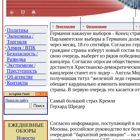
Персоналии
Организации
Политика
Германия накануне выборов - Конец стра
Экономика /
Парламентские выборы в Германии должн
Торговля
через месяц, 18-го сентября. Согласно г
Армия / ВПК
граждане страны изберут новый состав па
Безопасность /
свою очередь, выберет из рядов победив
Разведка
канцлера. Согласно опросам общественно
Экстремизм /
достанется Христианско-демократическо
Преступность
канцлером станет его лидер – Ангела Ме
Об агенстве
получившая титул "железной леди герма
Контакты
обещает кардинально изменить внешнепо
страны. В первую очередь это касается от
Самый большой страх Кремля
Поиск по сайту
Герхард Шредер
Согласно информации, поступающей в п
ЕЖЕДНЕВНЫЕ
Москвы, российское руководство все бол
ОБЗОРЫ
очередной "бархатной революции" – на эт
Новости