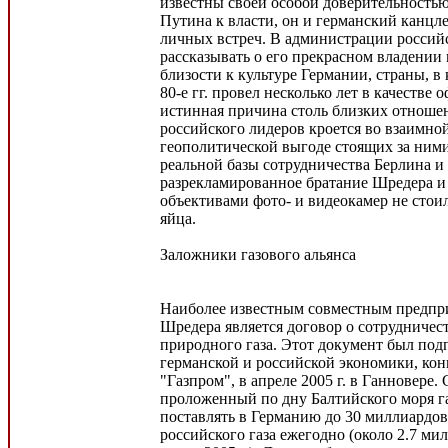
известны своей особой доверительностью
Путина к власти, он и германский канцле
личных встреч. В администрации россий
рассказывать о его прекрасном владении
близости к культуре Германии, страны, в
80-е гг. провел несколько лет в качестве
истинная причина столь близких отноше
российского лидеров кроется во взаимно
геополитической выгоде стоящих за ними 
реальной базы сотрудничества Берлина 
разрекламированное братание Шредера и
объективами фото- и видеокамер не стои
яйца.
Заложники газового альянса
Наиболее известным совместным предпр
Шредера является договор о сотрудничест
природного газа. Этот документ был под
германской и российской экономики, ко
"Газпром", в апреле 2005 г. в Ганновере.
проложенный по дну Балтийского моря г
поставлять в Германию до 30 миллиардо
российского газа ежегодно (около 2.7 ми