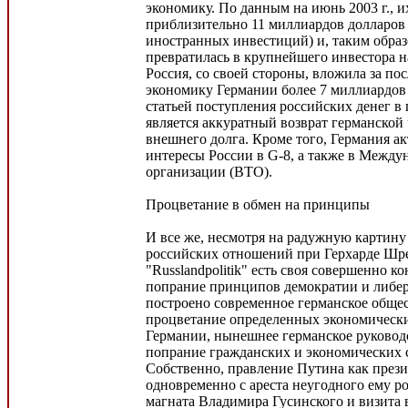
экономику. По данным на июнь 2003 г., 
приблизительно 11 миллиардов долларов
иностранных инвестиций) и, таким образ
превратилась в крупнейшего инвестора н
Россия, со своей стороны, вложила за по
экономику Германии более 7 миллиардов
статьей поступления российских денег в
является аккуратный возврат германской
внешнего долга. Кроме того, Германия а
интересы России в G-8, а также в Между
организации (ВТО).
Процветание в обмен на принципы
И все же, несмотря на радужную картину
российских отношений при Герхарде Шре
"Russlandpolitik" есть своя совершенно к
попрание принципов демократии и либер
построено современное германское общес
процветание определенных экономически
Германии, нынешнее германское руководс
попрание гражданских и экономических с
Собственно, правление Путина как презид
одновременно с ареста неугодного ему р
магната Владимира Гусинского и визита 