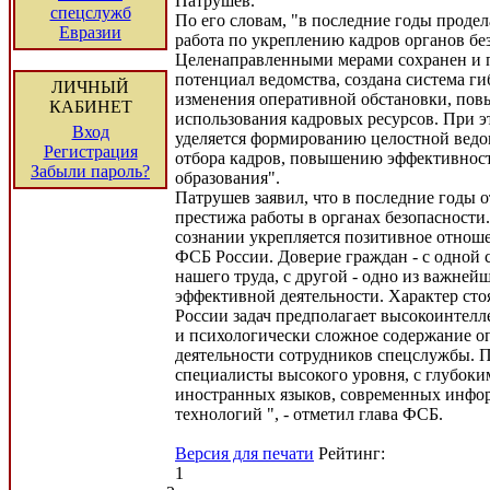
Патрушев.
спецслужб
По его словам, "в последние годы продел
Евразии
работа по укреплению кадров органов бе
Целенаправленными мерами сохранен и
потенциал ведомства, создана система ги
ЛИЧНЫЙ
изменения оперативной обстановки, по
КАБИНЕТ
использования кадровых ресурсов. При э
Вход
уделяется формированию целостной вед
Регистрация
отбора кадров, повышению эффективнос
Забыли пароль?
образования".
Патрушев заявил, что в последние годы 
престижа работы в органах безопасности
сознании укрепляется позитивное отноше
ФСБ России. Доверие граждан - с одной с
нашего труда, с другой - одно из важне
эффективной деятельности. Характер ст
России задач предполагает высокоинтелл
и психологически сложное содержание о
деятельности сотрудников спецслужбы. 
специалисты высокого уровня, с глубок
иностранных языков, современных инф
технологий ", - отметил глава ФСБ.
Версия для печати
Рейтинг:
1