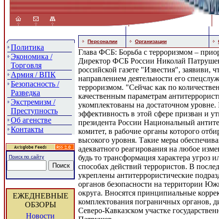
Персоналии
Организации
Политика
Глава ФСБ: Борьба с терроризмом – прио
Экономика /
Директор ФСБ России Николай Патрушев
Торговля
российской газете "Известия", заявиви, 
Армия / ВПК
направлением деятельности его спецслуж
Безопасность /
терроризмом. "Сейчас как по количествен
Разведка
качественным параметрам антитеррорист
Экстремизм /
укомплектованы на достаточном уровне.
Преступность
эффективность в этой сфере призван и у
Об агенстве
президента России Национальный антит
Контакты
комитет, в рабочие органы которого отб
высокого уровня. Такие меры обеспечив
адекватного реагирования на любое измен
будь то трансформация характера угроз и
Поиск по сайту
способах действий террористов. В после
укреплены антитеррористические подразд
органов безопасности на территории Юж
округа. Вносятся принципиальные корре
ЕЖЕДНЕВНЫЕ
комплектования пограничных органов, 
ОБЗОРЫ
Северо-Кавказском участке государствен
Новости