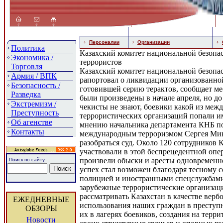
Персоналии
Организации
Политика
Казахский комитет национальной безопа
Экономика /
террористов
Торговля
Казахский комитет национальной безопа
Армия / ВПК
рапортовал о ликвидации организованно
Безопасность /
готовившей серию терактов, сообщает ме
Разведка
были произведены в начале апреля, но до
Экстремизм /
чекисты не знают, боевики какой из ме
Преступность
террористических организаций попали им
Об агенстве
мнению начальника департамента КНБ по
Контакты
международным терроризмом Сергея Мин
разобраться суд. Около 120 сотрудников
участвовали в этой беспрецедентной опер
произвели обыски и аресты одновременно
Поиск по сайту
успех стал возможен благодаря тесному с
полицией и иностранными спецслужбами
зарубежные террористические организа
рассматривать Казахстан в качестве верб
ЕЖЕДНЕВНЫЕ
использования наших граждан в преступ
ОБЗОРЫ
их в лагерях боевиков, создания на терр
Новости