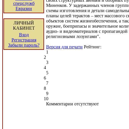
своих структурных звеньев и опорных пу
спецслужб
Миненков. У задержанных членов групп
Евразии
схемы изготовления и детали самодельны
планы целей терактов – мест массового 
объектов систем жизнеобеспечения, а та
ЛИЧНЫЙ
оружие, боеприпасы и значительное коли
КАБИНЕТ
аудио- и видеоматериалов с пропагандой
Вход
религиозными лозунгами".
Регистрация
Забыли пароль?
Версия для печати
Рейтинг:
1
2
3
4
5
6
7
8
9
10
Комментарии отсутствуют