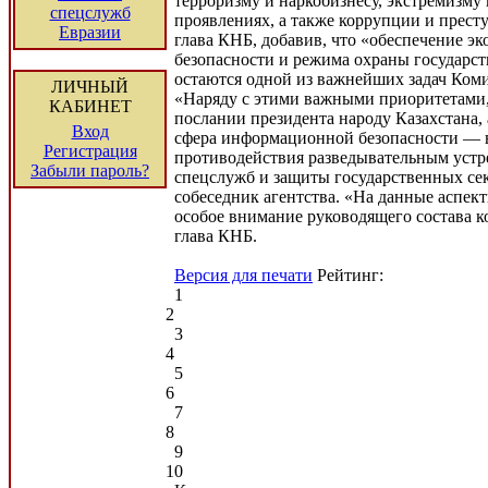
терроризму и наркобизнесу, экстремизму
спецслужб
проявлениях, а также коррупции и прест
Евразии
глава КНБ, добавив, что «обеспечение э
безопасности и режима охраны государс
остаются одной из важнейших задач Коми
ЛИЧНЫЙ
«Наряду с этими важными приоритетами
КАБИНЕТ
послании президента народу Казахстана, 
Вход
сфера информационной безопасности — 
Регистрация
противодействия разведывательным уст
Забыли пароль?
спецслужб и защиты государственных се
собеседник агентства. «На данные аспек
особое внимание руководящего состава к
глава КНБ.
Версия для печати
Рейтинг:
1
2
3
4
5
6
7
8
9
10