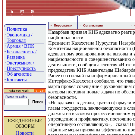
Персоналии
Организации
Политика
Назарбаев призвал КНБ адекватно реагир
Экономика /
нацбезопасности
Торговля
Президент Казахстана Нурсултан Назарба
Армия / ВПК
Комитетом национальной безопасности (
Безопасность /
адекватному реагированию на вызовы и 
Разведка
нацбезопасности и совершенствованию 
Экстремизм /
деятельности, сообщил агентству «Интер
Преступность
председатель КНБ Амангельды Шабдарба
Об агенстве
Ранее со ссылкой на информированный и
Контакты
Интерфакс-Казахстан сообщало, что глава
марта провел совещание с руководящим 
котором поставил новые задачи по обес
безопасности.
Поиск по сайту
«Не вдаваясь в детали, кратко сформули
главы государства, заключающуюся в сл
должны на высоком профессиональном ур
упреждение и профилактику, постоянно 
ЕЖЕДНЕВНЫЕ
оперативную составляющую», - сказал Ш
ОБЗОРЫ
«Данные меры призваны эффективно про
Новости