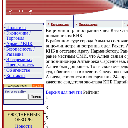
Персоналии
Организации
Политика
Вице-министр иностранных дел Казахстан
Экономика /
полковником КНБ
Торговля
В районном суде города Алматы состояло
Армия / ВПК
вице-министра иностранных дел Рахата 
Безопасность /
КНБ в отставке Арату Нарманбетову. Ран
Разведка
ранее местным СМИ, что Алиев связан с
Экстремизм /
оппозиционера Алтынбека Сарсенбаева, и
Преступность
Алиев был допрошен. Тот в свою очередь
Об агенстве
суд, обвиняя его в клевете. Следующее за
Контакты
Алиева, состоится в понедельник 24 апре
качестве свидетеля экс-глава КНБ Нартай
Версия для печати
Рейтинг:
Поиск по сайту
1
2
3
4
ЕЖЕДНЕВНЫЕ
5
ОБЗОРЫ
6
Новости