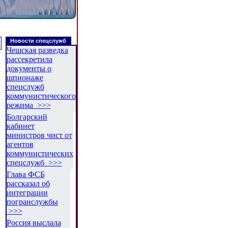
Новости спецслужб
Чешская разведка
рассекретила
документы о
шпионаже
спецслужб
коммунистического
режима >>>
Болгарский
кабинет
министров чист от
агентов
коммунистических
спецслужб >>>
Глава ФСБ
рассказал об
интеграции
погранслужбы
>>>
Россия выслала