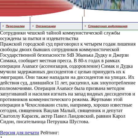
Персоналии
Организации
Справочная информация
Сотрудники чешской тайной коммунистической службы
осуждены за пытки и издевательства
Пражский городской суд приговорил к четырем годам лишения
свободы двоих бывших сотрудников коммунистической
Государственной безопасности StB Збынька Дудку и Джерзи
Симака, сообщает местная пресса. В 80-х годах в рамках
операции Asanace (ассенизация, оздоровление) Симак и Дудка
мучили задержанных диссидентов с целью принудить их к
эмиграции. Они также нападали на диссидентов на улицах. Их
действия суд, длившийся 11 лет, расценил, как злоупотребление
полномочиями. Операция Asanace была призвана методом
запугиваний и насилия изгнать на запад видных диссидентов и
противников коммунистического режима. Жертвами этой
операции в Чехословакии стали, например, хорошо известные
сегодня, священник Вацлав Малый, священник и депутат
Сватоплу Карасек, актер Павел Ландовский, раввин Карол
Сидон, писательница Петрушка Шустова.
Версия для печати
Рейтинг: