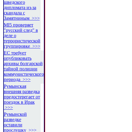
шведского
дипломата из-за
скандала с
Замятниным >>>
MI5 проверяет
"русский след" в
деле о
террористической
группировке >>>
ЕС требует
опубликовать
архивы болгарской
тайной полиции
коммунистического
периода >>>
Румынская
внешняя разведка
предостерегает от
поездок в Ирак
>>>
Румынской
разведке
оставили
прослушку >>>