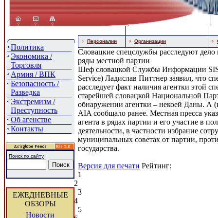
Персоналии
Организации
Политика
Словацкие спецслужбы расследуют дело 
Экономика /
ряды местной партии
Торговля
Шеф словацкой Службы Информации SIS (
Армия / ВПК
Service) Ладислав Питтнер заявил, что с
Безопасность /
расследует факт наличия агентки этой с
Разведка
старейшей словацкой Национальной Пар
Экстремизм /
обнаружении агентки – некоей Даны. А (
Преступность
AIA сообщало ранее. Местная пресса указ
Об агенстве
агента в рядах партии и его участие в по
Контакты
деятельности, в частности избрание сотр
муниципальных советах от партии, проти
государства.
Поиск по сайту
Версия для печати
Рейтинг:
1
2
3
ЕЖЕДНЕВНЫЕ
4
ОБЗОРЫ
5
Новости