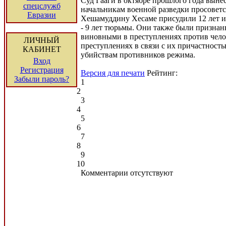
Суд Гааги в октябре прошлого года выне
спецслужб
начальникам военной разведки просоветс
Евразии
Хешамуддину Хесаме присудили 12 лет 
- 9 лет тюрьмы. Они также были призна
виновными в преступлениях против чело
ЛИЧНЫЙ
преступлениях в связи с их причастност
КАБИНЕТ
убийствам противников режима.
Вход
Регистрация
Версия для печати
Рейтинг:
Забыли пароль?
1
2
3
4
5
6
7
8
9
10
Комментарии отсутствуют