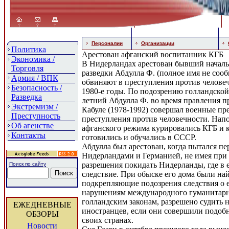
Персоналии
Организации
Политика
Арестован афганский воспитанник КГБ
Экономика /
В Нидерландах арестован бывший началь
Торговля
разведки Абдулла Ф. (полное имя не сооб
Армия / ВПК
обвиняют в преступления против челове
Безопасность /
1980-е годы. По подозрению голландской
Разведка
летний Абдулла Ф. во время правления п
Экстремизм /
Кабуле (1978-1992) совершал военные пр
Преступность
преступления против человечности. Нап
Об агенстве
афганского режима курировались КГБ и 
Контакты
готовились и обучались в СССР.
Абдулла был арестован, когда пытался п
Нидерландами и Германией, не имея при 
разрешения покидать Нидерланды, где в 
Поиск по сайту
следствие. При обыске его дома были на
подкрепляющие подозрения следствия о е
нарушениям международного гуманитарн
голландским законам, разрешено судить н
ЕЖЕДНЕВНЫЕ
иностранцев, если они совершили подоб
ОБЗОРЫ
своих странах.
Новости