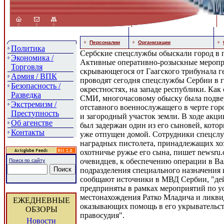
Персоналии
Организации
Политика
Сербские спецслужбы обыскали город в 
Экономика /
Активные оперативно-розыскные меропр
Торговля
скрывающегося от Гаагского трибунала 
Армия / ВПК
проводят сегодня спецслужбы Сербии в г
Безопасность /
окрестностях, на западе республики. Как
Разведка
СМИ, многочасовому обыску была подве
Экстремизм /
отставного военнослужащего в черте горо
Преступность
и загородный участок земли. В ходе акц
Об агенстве
был задержан один из его сыновей, кото
Контакты
уже отпущен домой. Сотрудники спецслу
наградных пистолета, принадлежащих хо
охотничье ружье его сына, пишет newsru.
очевидцев, к обеспечению операции в В
Поиск по сайту
подразделения специального назначения и
сообщают источники в МВД Сербии, "дей
предприняты в рамках мероприятий по 
местонахождения Ратко Младича и ликви
ЕЖЕДНЕВНЫЕ
оказывающих помощь в его укрывательст
ОБЗОРЫ
правосудия".
Новости