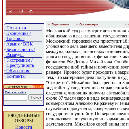
Персоналии
Организации
Политика
Московский суд рассмотрит дело чинов
Экономика /
обвиняемого в разглашении государстве
Торговля
Московский городской суд приступит 18
Армия / ВПК
уголовного дела бывшего заместителя ди
Безопасность /
международных финансовых отношений, 
Разведка
долга и государственных финансовых ак
Экстремизм /
финансов РФ Дениса Михайлова. Он обви
Преступность
государственной тайны и получении взят
Об агенстве
размере. Процесс будет проходить в закр
Контакты
тем, что материалы дела поступили в суд
"Секретно". Михайлов был арестован 3 де
ходатайству следственного управления 
следствия, чиновник получил автомобил
Поиск по сайту
около 87 тысяч евро в виде вознагражден
коммерсантам Алексею Киржневу и Тейм
служебного документа, содержащего све
государственную тайну. По версии следс
ЕЖЕДНЕВНЫЕ
использовать полученную информацию в
ОБЗОРЫ
деятельности. Михайлов своей вины не п
Новости