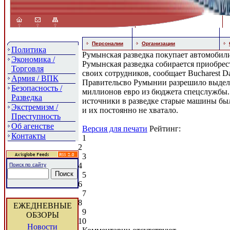
Персоналии
Организации
Политика
Румынская разведка покупает автомобил
Экономика /
Румынская разведка собирается приобрес
Торговля
своих сотрудников, сообщает Bucharest D
Армия / ВПК
Правительсво Румынии разрешило выделе
Безопасность /
миллионов евро из бюджета спецслужбы.
Разведка
источники в разведке старые машины бы
Экстремизм /
и их постоянно не хватало.
Преступность
Об агенстве
Версия для печати
Рейтинг:
Контакты
1
2
3
4
Поиск по сайту
5
6
7
8
ЕЖЕДНЕВНЫЕ
9
ОБЗОРЫ
10
Новости