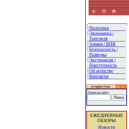
Политика
Экономика /
Торговля
Армия / ВПК
Безопасность /
Разведка
Экстремизм /
Преступность
Об агенстве
Контакты
Поиск по сайту
ЕЖЕДНЕВНЫЕ
ОБЗОРЫ
Новости