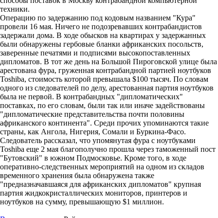
способы поставок в Москву контрабандной компьютерной
техники.
Операцию по задержанию под кодовым названием "Кура"
провели 16 мая. Ничего не подозревавших контрабандистов
задержали дома. В ходе обысков на квартирах у задержанных
были обнаружены гербовые бланки африканских посольств,
заверенные печатями и подписями высокопоставленных
дипломатов. В тот же день на Большой Пироговской улице была
арестована фура, груженная контрабандной партией ноутбуков
Toshiba, стоимость которой превышала $100 тысяч. По словам
одного из следователей по делу, арестованная партия ноутбуков
была не первой. В контрабандных "дипломатических"
поставках, по его словам, были так или иначе задействованы
"дипломатические представительства почти половины
африканского континента". Среди прочих упоминаются такие
страны, как Ангола, Нигерия, Сомали и Буркина-Фасо.
Следователь рассказал, что упомянутая фура с ноутбуками
Toshiba еще 2 мая благополучно прошла через таможенный пост
"Бутовский" в южном Подмосковье. Кроме того, в ходе
оперативно-следственных мероприятий на одном из складов
временного хранения была обнаружена также
"предназначавшаяся для африканских дипломатов" крупная
партия жидкокристаллических мониторов, принтеров и
ноутбуков на сумму, превышающую $1 миллион.