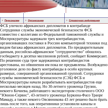
Персоналии
Организации
Справочная информация
ФСБ уличило африканских дипломатов в контрабанде
Сотрудники службы экономической безопасности ФСБ
совместно с коллегами из Федеральной таможенной службы и
Моспрокуратуры задержали трех контрабандистов,
организовавших поставки в Россию компьютерной техники под
видом багажа африканских дипломатов. По предварительным
данным, российско-африканское "сотрудничество" обошлось
госбюджету в десятки миллионов рублей, сообщает Коммерсант.
По решению суда трое задержанных контрабандистов
арестованы, но обвинения им пока не предъявлены. Возбуждено
уголовное дело по факту контрабанды в особо крупных
размерах, совершенной организованной группой. Сотрудники
службы экономической безопасности (СЭБ) ФСБ и
Моспрокуратуры начали разрабатывать контрабандистов еще
несколько месяцев назад. Но 30-летнего уроженца Грузии,
некоего Кочиева, работавшего экспедитором столичного ООО
"Юнион-Сервис", 43-летнего уроженца Буркина-Фасо Траоре
Мамаду, а также некоего Овсянникова 43 лет решено было брать
лишь после того, как оперативники установили каналы и