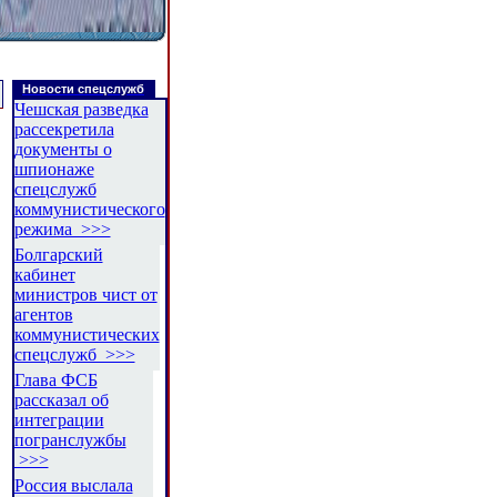
Новости спецслужб
Чешская разведка
рассекретила
документы о
шпионаже
спецслужб
коммунистического
режима >>>
Болгарский
кабинет
министров чист от
агентов
коммунистических
спецслужб >>>
Глава ФСБ
рассказал об
интеграции
погранслужбы
>>>
Россия выслала