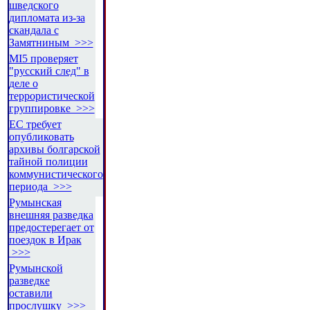
шведского
дипломата из-за
скандала с
Замятниным >>>
MI5 проверяет
"русский след" в
деле о
террористической
группировке >>>
ЕС требует
опубликовать
архивы болгарской
тайной полиции
коммунистического
периода >>>
Румынская
внешняя разведка
предостерегает от
поездок в Ирак
>>>
Румынской
разведке
оставили
прослушку >>>