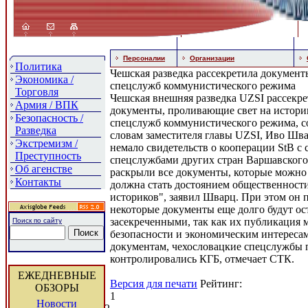
Персоналии
Организации
Политика
Чешская разведка рассекретила докумен
Экономика /
спецслужб коммунистического режима
Торговля
Чешская внешняя разведка UZSI рассекр
Армия / ВПК
документы, проливающие свет на истор
Безопасность /
спецслужб коммунистического режима, 
Разведка
словам заместителя главы UZSI, Иво Шва
Экстремизм /
немало свидетельств о кооперации StB с
Преступность
спецслужбами других стран Варшавского
Об агенстве
раскрыли все документы, которые можно
Контакты
должна стать достоянием общественности,
историков", заявил Шварц. При этом он 
некоторые документы еще долго будут ос
засекреченными, так как их публикация 
Поиск по сайту
безопасности и экономическим интересам
документам, чехословацкие спецслужбы 
контролировались КГБ, отмечает СТК.
ЕЖЕДНЕВНЫЕ
Версия для печати
Рейтинг:
ОБЗОРЫ
1
Новости