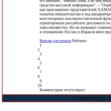
его мнению, "именно этим, а не чем ины
средства массовой информации". – "Оза
как приглашение представителей ХАМАСа
попытка вмешательства в ход предвыбор
констатировал высокопоставленный функ
отреагировали российские дипломаты на
пока неизвестно. Но не вызывает сомнен
в отношениях России и Израиля явно про
Версия для печати
Рейтинг:
1
2
3
4
5
6
7
8
9
10
Комментарии отсутствуют
All Rights Reserved - 