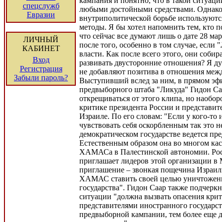
кампания и понятно, что в такой ситуац
спецслужб
любыми достойными средствами. Однако 
Евразии
внутриполитической борьбе используютс
методы. Я бы хотел напомнить тем, кто п
что сейчас все думают лишь о дате 28 мар
ЛИЧНЫЙ
после того, особенно в том случае, если 
КАБИНЕТ
власти. Как после всего этого, они соби
Вход
развивать двусторонние отношения? Я ду
Регистрация
не добавляют позитива в отношения межд
Забыли пароль?
Выступивший вслед за ним, в прямом эфи
предвыборного штаба "Ликуда" Гидон Саа
открещиваться от этого клипа, но наобо
критике президента России и представит
Израиле. По его словам: "Если у кого-то 
чувствовать себя оскорбленным так это не
демократическом государстве ведется пр
Естественным образом она во многом кас
ХАМАСа в Палестинской автономии. Рос
приглашает лидеров этой организации в 
приглашение – звонкая пощечина Израил
ХАМАС ставить своей целью уничтожен
государства". Гидон Саар также подчеркн
ситуации "должна вызвать опасения кри
представителями иностранного государст
предвыборной кампании, тем более еще д