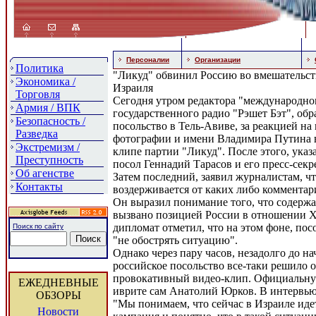
Персоналии
Организации
Политика
"Ликуд" обвинил Россию во вмешательст
Экономика /
Израиля
Торговля
Сегодня утром редактора "международно
Армия / ВПК
государственного радио "Рэшет Бэт", обр
Безопасность /
посольство в Тель-Авиве, за реакцией на
Разведка
фотографии и имени Владимира Путина 
Экстремизм /
клипе партии "Ликуд". После этого, ука
Преступность
посол Геннадий Тарасов и его пресс-сек
Об агенстве
Затем последний, заявил журналистам, ч
Контакты
воздерживается от каких либо комментар
Он выразил понимание того, что содержа
вызвано позицией России в отношении 
дипломат отметил, что на этом фоне, пос
Поиск по сайту
"не обострять ситуацию".
Однако через пару часов, незадолго до на
российское посольство все-таки решило о
провокативный видео-клип. Официальну
ЕЖЕДНЕВНЫЕ
иврите сам Анатолий Юрков. В интервью 
ОБЗОРЫ
"Мы понимаем, что сейчас в Израиле ид
Новости