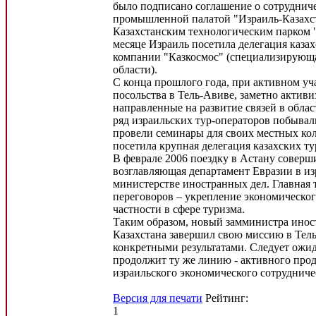
было подписано соглашение о сотрудниче
промышленной палатой "Израиль-Казахст
Казахстанским технологическим парком 
месяце Израиль посетила делегация каза
компании "Казкосмос" (специализирующа
области).
С конца прошлого года, при активном уч
посольства в Тель-Авиве, заметно активи
направленные на развитие связей в облас
ряд израильских тур-операторов побывали
провели семинары для своих местных кол
посетила крупная делегация казахских ту
В феврале 2006 поездку в Астану соверш
возглавляющая департамент Евразии в и
министерстве иностранных дел. Главная 
переговоров – укрепление экономическог
частности в сфере туризма.
Таким образом, новый замминистра инос
Казахстана завершил свою миссию в Тел
конкретными результатами. Следует ожид
продолжит ту же линию - активного прод
израильского экономического сотрудниче
Версия для печати
Рейтинг:
1