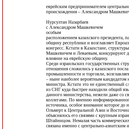
еврейским предпринимателем центрально
происхождения – Александром Машкевич
Нурсултан Назарбаев
с Александром Машкевичем
особым
расположением казахского президента, п
общину республики и возглавляет Евроа
конгресс. Кстати в Казахстане, структу
Машкевичем и Леваевым, конкурируют др
влияние на еврейскую общину.
Среди израильских государственных стру
отношения сложились у казахского посла
промышленности и торговли, возглавля
– ныне наиболее вероятным кандидатом н
министра. Кстати это не единственный с
из СНГ куда быстрее находили общий язы
данного министерства, нежели даже со 
коллегами. По мнению информированног
источника, особое внимание которое до 
Ольмерт к Центральной Азии и Восточно
объяснялось его связями с крупным изра
Штайницом. Немалая часть коммерческих
связана именно с центрально-азиатским 