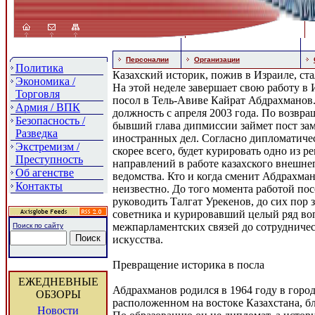
Персоналии
Организации
Политика
Казахский историк, пожив в Израиле, ст
Экономика /
На этой неделе завершает свою работу в 
Торговля
посол в Тель-Авиве Кайрат Абдрахманов.
Армия / ВПК
должность с апреля 2003 года. По возвр
Безопасность /
бывший глава дипмиссии займет пост за
Разведка
иностранных дел. Согласно дипломатиче
Экстремизм /
скорее всего, будет курировать одно из 
Преступность
направлений в работе казахского внешне
Об агенстве
ведомства. Кто и когда сменит Абдрахма
Контакты
неизвестно. До того момента работой пос
руководить Талгат Урекенов, до сих пор
советника и курировавший целый ряд воп
межпарламентских связей до сотрудничес
Поиск по сайту
искусства.
Превращение историка в посла
ЕЖЕДНЕВНЫЕ
Абдрахманов родился в 1964 году в горо
ОБЗОРЫ
расположенном на востоке Казахстана, б
Новости