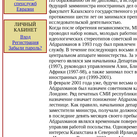
По образованию он не дипломат, а истори
спецслужб
будущий замминистра иностранных дел 
Евразии
факультет Казахского государственного у
протяжении шести лет он занимался преп
исследовательской деятельностью.
ЛИЧНЫЙ
Когда после обретения независимости, 
КАБИНЕТ
проводил набор новых, молодых работни
Вход
идеологических стереотипов советской 
Регистрация
Абдрахманов в 1993 году был привлечен
Забыли пароль?
службу. В течение последующих восьми л
центральном аппарате министерства. За 
прочего являлся зам начальника Департа
(1997), руководил управлением Азии, Бл
Африки (1997-98), а также занимал пост 
иностранных дел (1999-2001).
В феврале 2001 года уже, будучи весьма
Абдрахманов был назначен советником ка
Лондоне. Ряд печатных СМИ республики, 
назначение означает понижение Абдрахм
лестнице. Как правило, начальники депар
заместители министра, получали должност
в последние девять месяцев своего преб
Абдрахманов являлся временным повере
управляя работой посольства. Одновреме
интересы Казахстана в Северной Ирлан