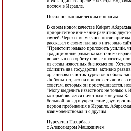
и Исландии. В апреле 2003 года Абдрахм
послом в Израиле.
Посол по экономическим вопросам
В своем новом качестве Кайрат Абдрахма
приоритетное внимание развитию двуст
связей. Через семь месяцев после приезда
рассказал о своих планах в интервью сайт
"Предстоит немало приложить усилий, ч
традиционные рамки казахстанско-израил
вовлечь в его орбиту новые проекты, но
из среды известных бизнесменов. Хотело
сблизить два государства, активно разви
организовать поток туристов в обоих нап
Любопытно, что на вопрос есть ли в его
советам, которых он прислушивается, но
"Могу выделить известного не только в И
который является почетным консулом Каз
большой вклад в укрепление двусторонн
период пребывания в Израиле, Абдрахман
взаимодействовал и с другим
Нурсултан Назарбаев
с Александром Машкевичем