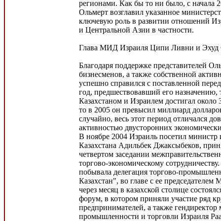
регионами. Как бы то ни было, с начала 2
Ольмерт возглавил указанное министерст
ключевую роль в развитии отношений Из
и Центральной Азии в частности.
Глава МИД Израиля Ципи Ливни и Эхуд
Благодаря поддержке представителей Ол
бизнесменов, а также собственной актив
успешно справился с поставленной перед
год, предшествовавший его назначению,
Казахстаном и Израилем достигал около 
то в 2005 он превысил миллиард долларо
случайно, весь этот период отличался до
активностью двусторонних экономически
В ноябре 2004 Израиль посетил министр 
Казахстана Адильбек Джаксыбеков, прин
четвертом заседании межправительствен
торгово-экономическому сотрудничеству.
побывала делегация торгово-промышлен
Казахстан", во главе с ее председателем
через месяц в казахской столице состоял
форум, в котором приняли участие ряд к
предпринимателей, а также гендиректор
промышленности и торговли Израиля Раа